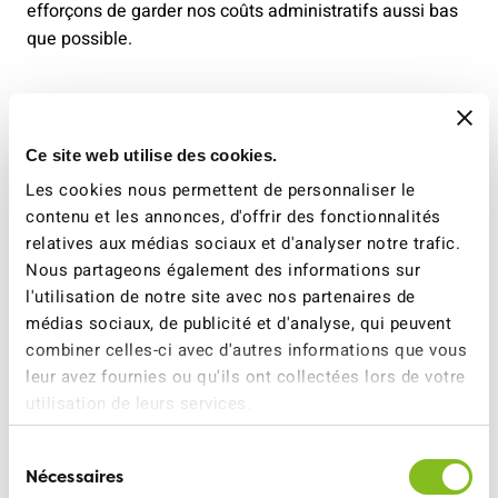
efforçons de garder nos coûts administratifs aussi bas
que possible.
Une partie intégrante de
l’identité de l’ATE
Ce site web utilise des cookies.
Les cookies nous permettent de personnaliser le
contenu et les annonces, d'offrir des fonctionnalités
Conciliation
relatives aux médias sociaux et d'analyser notre trafic.
Nous partageons également des informations sur
Le temps partiel est la norme chez
l'utilisation de notre site avec nos partenaires de
nous, et nous travaillons sur la base
médias sociaux, de publicité et d'analyse, qui peuvent
de la semaine de travail à 40 heures.
combiner celles-ci avec d'autres informations que vous
Le télétravail est possible.
leur avez fournies ou qu'ils ont collectées lors de votre
utilisation de leurs services.
Sélection
Nécessaires
du