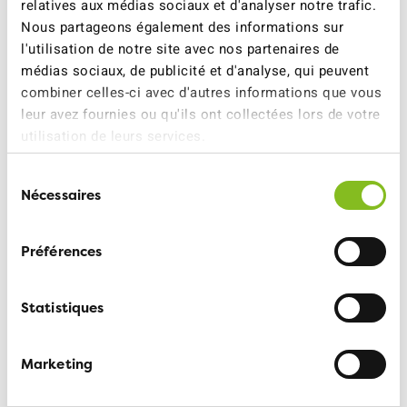
relatives aux médias sociaux et d'analyser notre trafic.
Nous partageons également des informations sur
l'utilisation de notre site avec nos partenaires de
médias sociaux, de publicité et d'analyse, qui peuvent
Anita Santos
combiner celles-ci avec d'autres informations que vous
leur avez fournies ou qu'ils ont collectées lors de votre
Collaboratrice Service des membres
utilisation de leurs services.
CONTACT
Sélection
Nécessaires
du
consentement
Préférences
Statistiques
Marketing