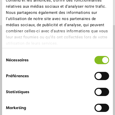
Ce pour quoi nous
contenu et les annonces, d'offrir des fonctionnalités
relatives aux médias sociaux et d'analyser notre trafic.
nous engageons
Nous partageons également des informations sur
l'utilisation de notre site avec nos partenaires de
médias sociaux, de publicité et d'analyse, qui peuvent
combiner celles-ci avec d'autres informations que vous
leur avez fournies ou qu'ils ont collectées lors de votre
utilisation de leurs services.
Sélection
Nécessaires
du
consentement
Préférences
Statistiques
Qualité de vie
Marketing
Nous voulons
davantage de quartiers