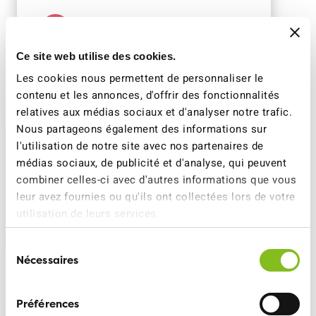
Se déplacer à pied en toute sécurité
Ce site web utilise des cookies.
Les cookies nous permettent de personnaliser le
contenu et les annonces, d'offrir des fonctionnalités
relatives aux médias sociaux et d'analyser notre trafic.
Nous partageons également des informations sur
Conseils pour les
l'utilisation de notre site avec nos partenaires de
transports publics
médias sociaux, de publicité et d'analyse, qui peuvent
combiner celles-ci avec d'autres informations que vous
leur avez fournies ou qu'ils ont collectées lors de votre
utilisation de leurs services.
Conseils pour les transports publics
Sélection
Nécessaires
du
consentement
Préférences