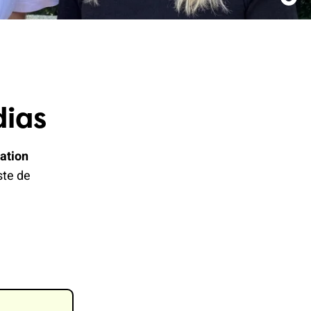
dias
ation
ste de