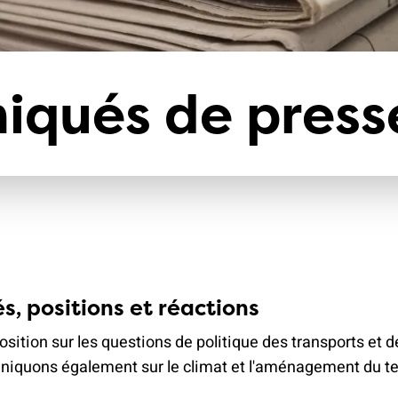
climat
Produits
d'assurances
qués de press
s, positions et réactions
osition sur les questions de politique des transports et d
quons également sur le climat et l'aménagement du ter