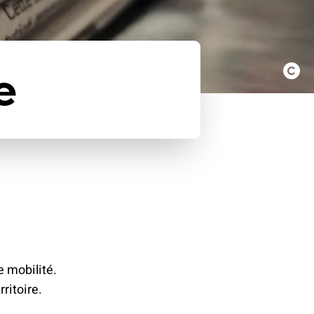
e
e mobilité.
ritoire.