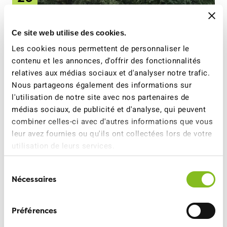
SEPT.
Ce site web utilise des cookies.
Les cookies nous permettent de personnaliser le
contenu et les annonces, d'offrir des fonctionnalités
relatives aux médias sociaux et d'analyser notre trafic.
Nous partageons également des informations sur
l'utilisation de notre site avec nos partenaires de
médias sociaux, de publicité et d'analyse, qui peuvent
combiner celles-ci avec d'autres informations que vous
ATE VAUD
22 JUIL. 2026
leur avez fournies ou qu'ils ont collectées lors de votre
Bourse aux vélos à
utilisation de leurs services.
Lausanne
Sélection
Nécessaires
EN SAVOIR PLUS
du
consentement
Préférences
13