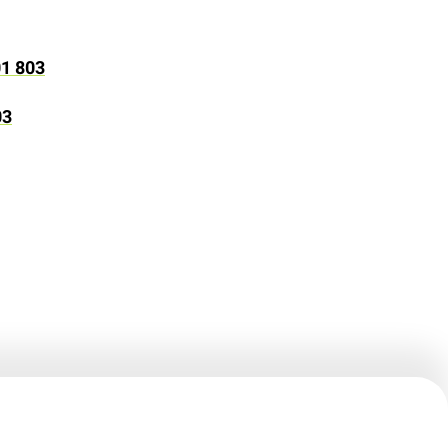
01 803
03