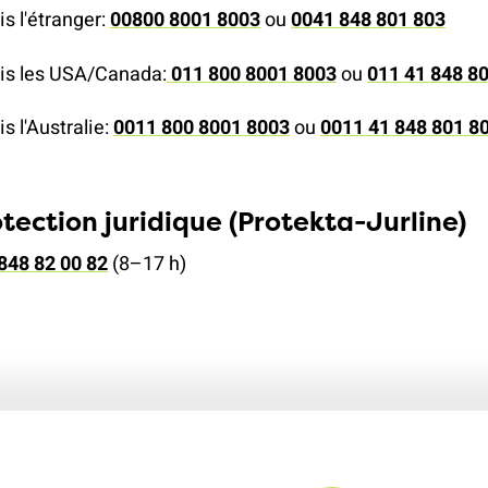
climat
Produits
s l'étranger:
00800 8001 8003
ou
0041 848 801 803
d'assurances
is les USA/Canada:
011 800 8001 8003
ou
011 41 848 8
s l'Australie:
0011 800 8001 8003
ou
0011 41 848 801 8
otection juridique (Protekta-Jurline)
848 82 00 82
(8–17 h)