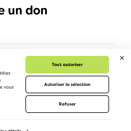
e un don
Tout autoriser
médias
s
Autoriser la sélection
ue vous
Refuser
dentialité
© 2026 ATE Association transports et environnement