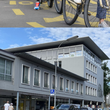
 zones de
contre
ractive et avec priorité aux piétons: la zone de
 a été introduite dans la législation suisse
culation routière en 2002. Depuis, elle a fait
ves en de nombreux endroits.