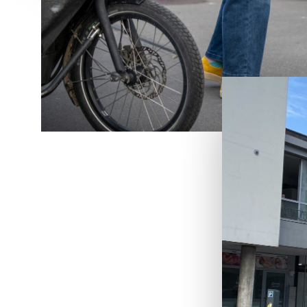
Les
ren
Sûre, att
rencontre
sur la cir
ses preu