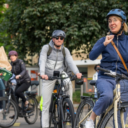
Projet pilote en c
: Cohabitation da
l'espace public
La médiation au service de la cohabitation
harmonieuse des mobilités dans le Grand G
Cohabitation