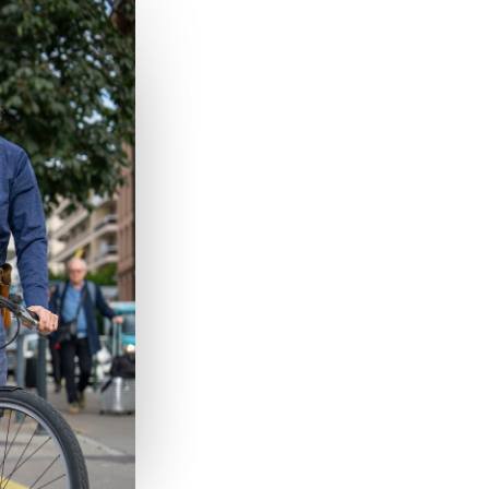
ours
ns
enève.