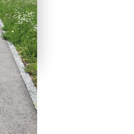
cations
aître des