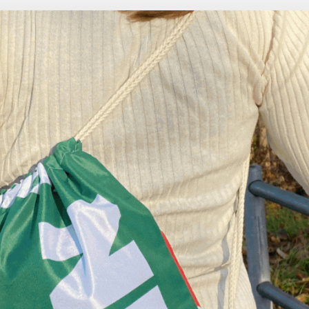
Upcycling-Gymba
Aidez-nous à stopper cette
démarche
antidémocratique
.
Commandez dès maintenant un sac de sport 
et affichez clairement votre opposition au re
imminent des projets d'extension autoroutièr
frais de port compris.
dès 30.00 CHF