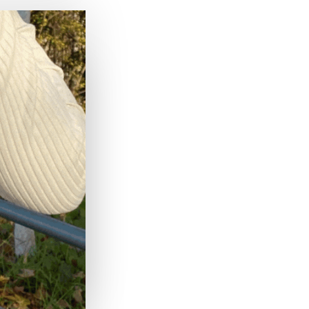
g
recyclé
tour
e! TVA et