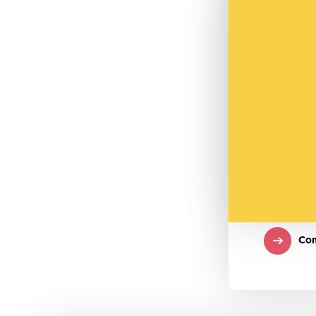
Co
aut
Que ce so
ou sur la
autocolla
oppositio
nous mett
Parlemen
Com