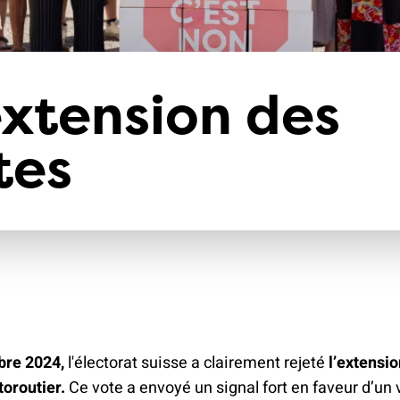
climat
Produits
d'assurances
extension des
tes
bre 2024,
l'électorat suisse a clairement rejeté
l’extensi
oroutier.
Ce vote a envoyé un signal fort en faveur d’un 