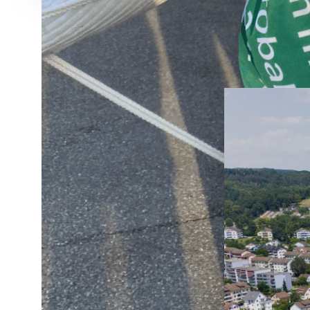
«Tr
ape
Fin janvi
paramètr
infrastru