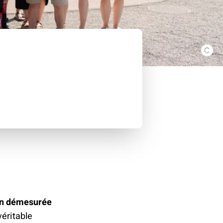
on démesurée
véritable