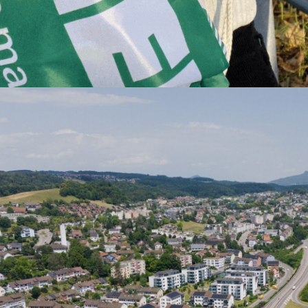
Vers l`offre
ansports 45»:
rçu des projets
er 2026, Albert Rösti a communiqué les
es clés du développement des
ctures de transport («Transports ‘45») et