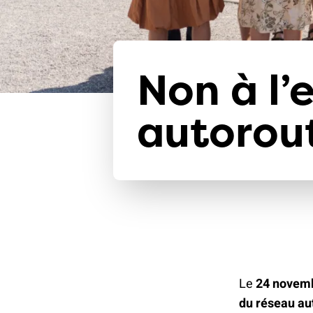
Non à l’
autorou
Le
24 novem
du réseau aut