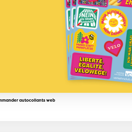
mmander
ocollants
it sur l’ordinateur portable, la bouteille d’eau
 porte de l’appartement –
avec nos
nts nous affichons clairement notre
n à l’extension du réseau autoroutier
et
ons la pression sur le Conseil fédéral et le
t.
mander autocollants web