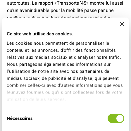
autoroutes. Le rapport «Transports '45» montre lui aussi
qu’un avenir durable pour la mobilité passe par une
meilleure utilisation des infrastructures existantes.
Plutôt qu’une mobilité respectueuse du climat et du
Ce site web utilise des cookies.
territoire, au service des personnes, le Conseil fédéral
Les cookies nous permettent de personnaliser le
continue de miser sur une recette dépassée: plus de
contenu et les annonces, d'offrir des fonctionnalités
routes, plus de trafic, plus d’émissions. Le mépris de la
relatives aux médias sociaux et d'analyser notre trafic.
démocratie directe est particulièrement choquant. Le
Nous partageons également des informations sur
Parlement devra corriger le tir dans l’intérêt des
l'utilisation de notre site avec nos partenaires de
votantes et votants. L’ATE s’opposera avec
médias sociaux, de publicité et d'analyse, qui peuvent
détermination à cette politique dans le cadre de la
combiner celles-ci avec d'autres informations que vous
procédure de consultation et n’exclut pas un nouveau
leur avez fournies ou qu'ils ont collectées lors de votre
référendum contre un paquet de projets tel que
utilisation de leurs services.
présenté aujourd’hui.
Sélection
Nécessaires
du
consentement