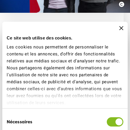
Tarifs et billets
Ce site web utilise des cookies.
Tarifs et billets
Les cookies nous permettent de personnaliser le
contenu et les annonces, d'offrir des fonctionnalités
relatives aux médias sociaux et d'analyser notre trafic.
Nous partageons également des informations sur
l'utilisation de notre site avec nos partenaires de
médias sociaux, de publicité et d'analyse, qui peuvent
combiner celles-ci avec d'autres informations que vous
Nos autres points forts
leur avez fournies ou qu'ils ont collectées lors de votre
utilisation de leurs services.
Sélection
Nécessaires
du
consentement