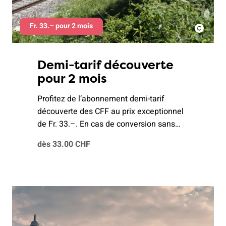
Fr. 33.– pour 2 mois
Demi-tarif découverte
pour 2 mois
Profitez de l’abonnement demi-tarif
découverte des CFF au prix exceptionnel
de Fr. 33.–. En cas de conversion sans
interruption en un abonnement demi-tarif
dès 33.00 CHF
annuel, le montant de Fr. 33.– sera
crédité sur votre compte.Jeunes de 16 à
25 ans non révoulus: Fr. 19.–.