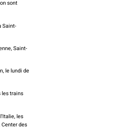
ion sont
.
u Saint-
enne, Saint-
, le lundi de
 les trains
Italie, les
t Center des