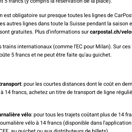
t 5 francs (y compris la réservation de la place).
n est obligatoire sur presque toutes les lignes de CarPos
nes autres lignes dans toute la Suisse pendant la saison e
sont gratuites. Plus d'informations sur
carpostal.ch/velo
s trains internationaux (comme l'EC pour Milan). Sur ces t
oûte 5 francs et ne peut être faite qu'au guichet.
 transport
: pour les courtes distances dont le coût en demi
 à 14 francs, achetez un titre de transport de ligne réguliè
urnalière vélo
: pour tous les trajets coûtant plus de 14 f
journalière vélo à 14 francs (disponible dans l'application
CFF, au guichet ou aux distributeurs de billets).