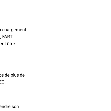
uto-chargement
, FART,
ent être
os de plus de
EC.
rendre son