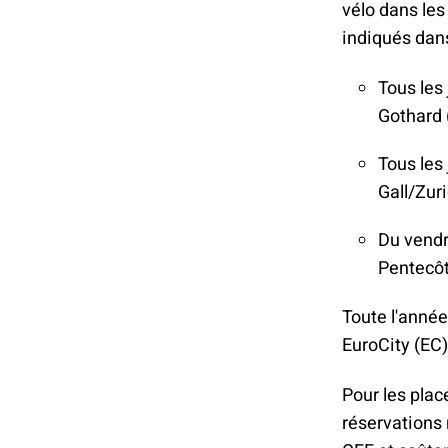
vélo dans les
indiqués dans
Tous les 
Gothard 
Tous les 
Gall/Zur
Du vendr
Pentecôte
Toute l'année
EuroCity (EC),
Pour les place
réservations 