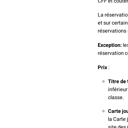
CFF et coûten
La réservatio
et sur certai
réservations 
Exception:
le
réservation c
Prix
:
Titre de
inférieur
classe.
Carte jo
la Carte 
site des 