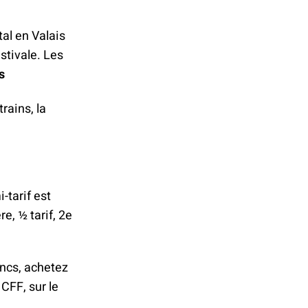
tal en Valais
stivale. Les
s
rains, la
-tarif est
re, ½ tarif, 2e
rancs, achetez
 CFF, sur le