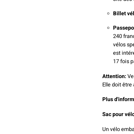
Billet vé
Passepor
240 fran
vélos sp
est intér
17 fois p
Attention:
Ve
Elle doit êtr
Plus d'infor
Sac pour vél
Un vélo emba