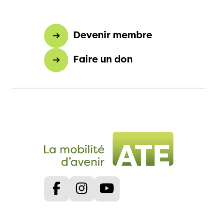
vous sera peut-être plus possible de renouveler
votre police d’assurance (par exemple le Carnet
d’entraide) et vous perdrez le droit aux rabais de
Devenir membre
membre (assurance véhicule à moteur, par
exemple).
Faire un don
Vous pouvez envoyer votre résiliation par
formulaire.
Facebook
Instagram
Youtube