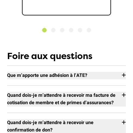
Foire aux questions
Que m’apporte une adhésion à l’ATE?
Avec votre adhésion, vous soutenez en premier lieu nos
campagnes de politique des transports pour une
Quand dois-je m’attendre à recevoir ma facture de
mobilité durable, par exemple dans les domaines de la
cotisation de membre et de primes d’assurances?
protection du climat, du trafic cycliste et du trafic aérien.
La facture de cotisation et celle de l’assurance
En tant que membre, vous bénéficiez en outre de
dépannage pour l’année à venir sont envoyées à la mi-
Quand dois-je m’attendre à recevoir une
primes d'assurance réduites ainsi que d'offres
octobre. Les polices d’assurance sont renouvelées
confirmation de don?
exclusives pour les membres concernant la mobilité et