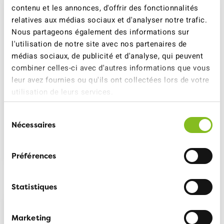
membres autour de la
contenu et les annonces, d'offrir des fonctionnalités
relatives aux médias sociaux et d'analyser notre trafic.
mobilité
Nous partageons également des informations sur
En tant que membre de l'ATE, vous bénéficiez
l'utilisation de notre site avec nos partenaires de
d'autres avantages tels que la location de
médias sociaux, de publicité et d'analyse, qui peuvent
véhicules à prix réduit, la location de sacoches
combiner celles-ci avec d'autres informations que vous
pour vélos, l'abonnement PubliBike à prix
leur avez fournies ou qu'ils ont collectées lors de votre
réduit et des offres saisonnières telles que le
utilisation de leurs services.
demi-tarif découverte, l'AG découverte et les
actions P+Rail.
Sélection
Nécessaires
du
Offres pour les membres
consentement
Préférences
Statistiques
Le magazine de l'ATE
Marketing