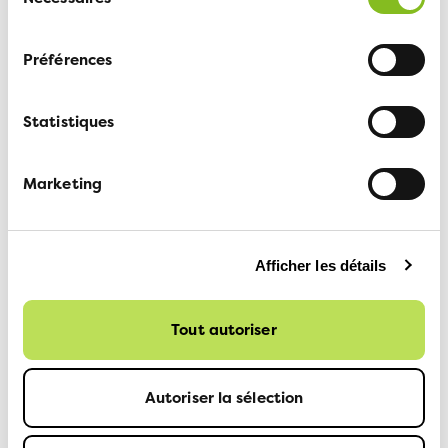
du
assurance automobile classique, ne
consentement
payez chaque mois que les kilomètres
Préférences
dès 60.70 CHF
parcourus ainsi qu'une prime de base.
ATE MyWay - l'assurance auto au
Statistiques
kilomètre préserve l'environnement et le
porte-monnaie.
Marketing
Afficher les détails
Tout autoriser
Autoriser la sélection