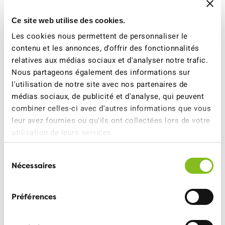
30 km/h, nous rendons les trajets scolaires plus
sûrs.
Ce site web utilise des cookies.
Les cookies nous permettent de personnaliser le
Comment le 30 km/h est-il
contenu et les annonces, d'offrir des fonctionnalités
relatives aux médias sociaux et d'analyser notre trafic.
réglementé aujourd’hui?
Nous partageons également des informations sur
L’introduction du 30 km/h sur les routes principales suit
l'utilisation de notre site avec nos partenaires de
aujourd’hui une procédure claire et éprouvée: avant sa
médias sociaux, de publicité et d'analyse, qui peuvent
mise en œuvre, une expertise doit confirmer que le 30
combiner celles-ci avec d'autres informations que vous
km/h est nécessaire, approprié et proportionné.
leur avez fournies ou qu'ils ont collectées lors de votre
L’autorisation finale revient aux cantons. Ces décisions
utilisation de leurs services.
sont toujours prises avec responsabilité et équilibre – le
Sélection
Tribunal fédéral l’a confirmé à plusieurs reprises.
Nécessaires
du
consentement
Pourquoi cette pratique
éprouvée devrait-elle être
Préférences
supprimée?