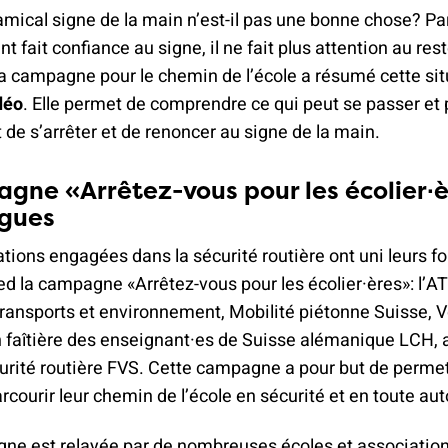
mical signe de la main n’est-il pas une bonne chose? Pa
nt fait confiance au signe, il ne fait plus attention au rest
La campagne pour le chemin de l’école a résumé cette si
déo
. Elle permet de comprendre ce qui peut se passer et 
 de s’arrêter et de renoncer au signe de la main.
gne «Arrêtez-vous pour les écolier∙
ngues
tions engagées dans la sécurité routière ont uni leurs f
ed la campagne «Arrêtez-vous pour les écolier·ères»: l’A
ransports et environnement, Mobilité piétonne Suisse, V
n faîtière des enseignant·es de Suisse alémanique LCH, a
urité routière FVS. Cette campagne a pour but de perme
rcourir leur chemin de l’école en sécurité et en toute au
ne est relayée par de nombreuses écoles et association