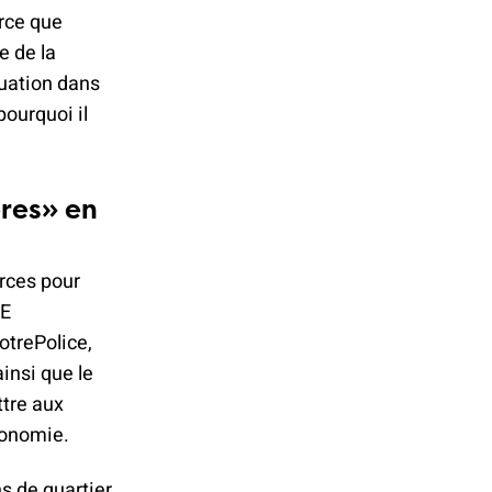
rce que
e de la
tuation dans
pourquoi il
ères» en
orces pour
TE
otrePolice,
insi que le
ttre aux
tonomie.
s de quartier