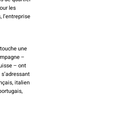
our les
 l’entreprise
» touche une
 campagne –
uisse – ont
n s’adressant
çais, italien
portugais,