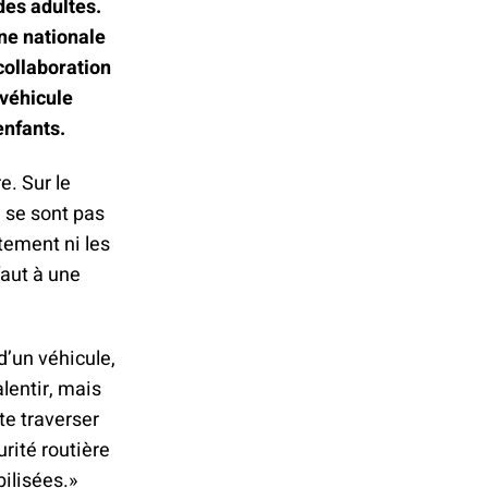
des adultes.
ne nationale
collaboration
 véhicule
enfants.
. Sur le
e se sont pas
tement ni les
faut à une
d’un véhicule,
lentir, mais
te traverser
rité routière
bilisées.»