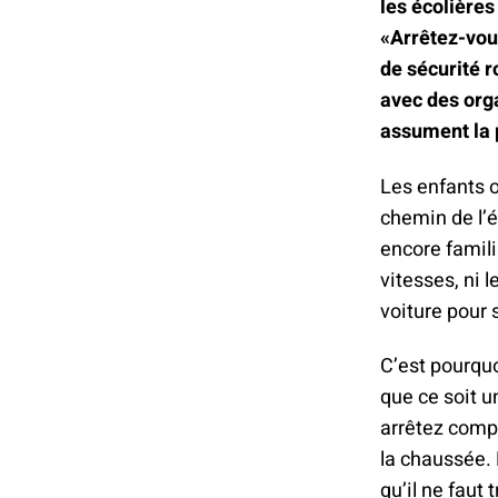
les écolières
«Arrêtez-vous
de sécurité r
avec des org
assument la p
Les enfants o
chemin de l’é
encore famili
vitesses, ni 
voiture pour s
C’est pourquo
que ce soit u
arrêtez comp
la chaussée. 
qu’il ne faut