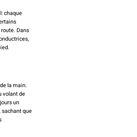
al: chaque
ertains
 route. Dans
onductrices,
pied.
de la main.
 volant de
jours un
, sachant que
s