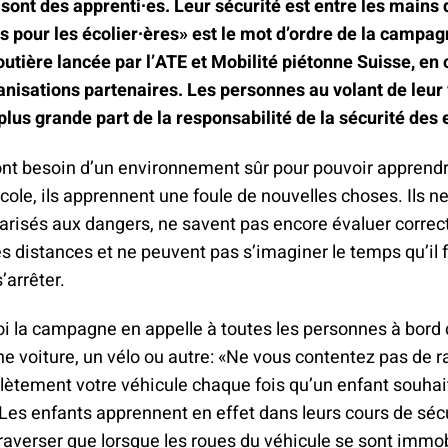
climat
Produits
 sont des apprenti∙es. Leur sécurité est entre les mains 
d'assurances
 pour les écolier∙ères» est le mot d’ordre de la campag
outière lancée par l’ATE et Mobilité piétonne Suisse, en 
anisations partenaires. Les personnes au volant de leur
lus grande part de la responsabilité de la sécurité des 
nt besoin d’un environnement sûr pour pouvoir apprendre
cole, ils apprennent une foule de nouvelles choses. Ils n
arisés aux dangers, ne savent pas encore évaluer correc
les distances et ne peuvent pas s’imaginer le temps qu’il 
’arrêter.
i la campagne en appelle à toutes les personnes à bord 
ne voiture, un vélo ou autre: «Ne vous contentez pas de ra
lètement votre véhicule chaque fois qu’un enfant souhai
Les enfants apprennent en effet dans leurs cours de sécu
 traverser que lorsque les roues du véhicule se sont immo