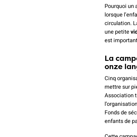
Pourquoi un a
lorsque l’enfa
circulation. 
une petite
vi
est important
La campa
onze la
Cinq organisa
mettre sur pi
Association t
l’organisatio
Fonds de séc
enfants de pa
Cette campag