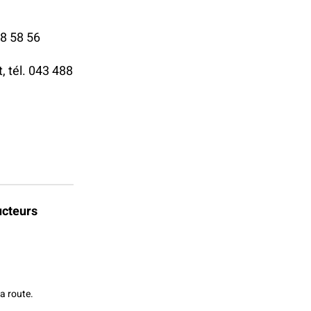
28 58 56
, tél. 043 488
ucteurs
la route.