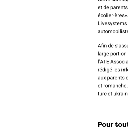
et de parents
écolier∙ères»
Livesystems S
automobilist
Afin de s’ass
large portion
l’ATE Associa
rédigé les
in
aux parents e
et romanche, 
turc et ukrain
Pour tou