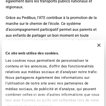
également dans les transports publics nationaux et
régionaux.
Grâce au Pedibus, l’ATE contribue à la promotion de la
marche sur le chemin de l’école. Ce système
d’accompagnement participatif permet aux parents et
aux enfants de partager un bon moment en toute
sécurité, par grand soleil ou par temps de pluie. Le
succès ne faiblit pas: on dénombre plus de 350 lignes
de Pedibus qui parcourent 7 kilomètres à pied par
Ce site web utilise des cookies.
semaine en moyenne. L’ATE accompagne les parents
Les cookies nous permettent de personnaliser le
qui souhaitent ouvrir une ligne dans leur quartier.
contenu et les annonces, d'offrir des fonctionnalités
relatives aux médias sociaux et d'analyser notre trafic.
Construire la ville de demain
Nous partageons également des informations sur
l'utilisation de notre site avec nos partenaires de
Pour que la marche soit le moyen de transport
médias sociaux, de publicité et d'analyse, qui peuvent
privilégié, le chemin de l’école doit être adapté aux
combiner celles-ci avec d'autres informations que vous
enfants. L’ATE conseille les parents, le corps
leur avez fournies ou qu'ils ont collectées lors de votre
enseignant et les communes qui souhaitent sécuriser