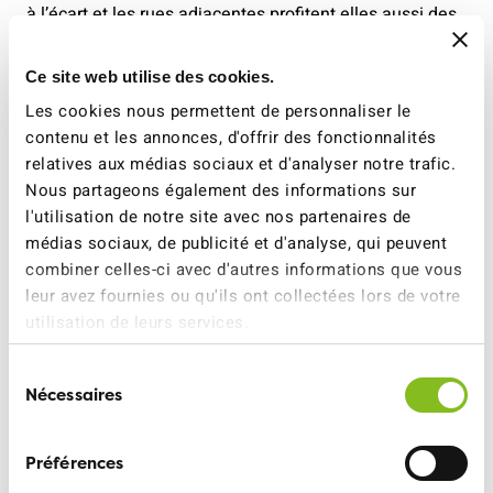
à l’écart et les rues adjacentes profitent elles aussi des
mesures de modération du trafic, ce qui se reflète
positivement sur l’ensemble de la zone de la gare.
Ce site web utilise des cookies.
Les cookies nous permettent de personnaliser le
CarPostal, l’UTP, l’ATE et la LITRA ont décerné le prix
contenu et les annonces, d'offrir des fonctionnalités
FLUX à l’occasion de l’Assemblée générale de l’UTP, le
relatives aux médias sociaux et d'analyser notre trafic.
7 septembre 2023 à Bâle. Le prix a été remis pour la
Nous partageons également des informations sur
première fois par la Conseillère nationale Florence
l'utilisation de notre site avec nos partenaires de
Brenzikofer, nouvelle présidente du jury FLUX. Elle a
médias sociaux, de publicité et d'analyse, qui peuvent
succédé dans cette fonction à la Conseillère nationale
combiner celles-ci avec d'autres informations que vous
Edith Graf-Litscher. La commune de Bellinzone était
leur avez fournies ou qu'ils ont collectées lors de votre
représentée par le vice maire de Bellinzone, Simone
utilisation de leurs services.
Gianini. Il représentait également la commission
régionale des transports de Bellinzone, qui a réalisé le
Sélection
nœud de communication de Bellinzone en collaboration
Nécessaires
du
avec le département cantonal de l'aménagement du
consentement
territoire.
Préférences