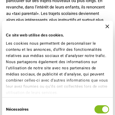
particulier sur des trajets nouveaux ou plus longs. En
revanche, dans l’intérêt de leurs enfants, ils renoncent
au «taxi parental». Les trajets scolaires deviennent
alors plus intéressants, plus instructifs et surtout plus
sûrs, notamment aux abords des établissements
scolaires.
Ce site web utilise des cookies.
Les cookies nous permettent de personnaliser le
S’inscrire dès maintenant et gagner
contenu et les annonces, d'offrir des fonctionnalités
L’an dernier, plus de 15 500 élèves issus de 22 cantons
relatives aux médias sociaux et d'analyser notre trafic.
Nous partageons également des informations sur
ont participé au concours «walk to school» – un record
l'utilisation de notre site avec nos partenaires de
de participation. Les enseignantes et enseignants
médias sociaux, de publicité et d'analyse, qui peuvent
peuvent dès à présent inscrire leurs classes au
combiner celles-ci avec d'autres informations que vous
concours 2026/2027.
leur avez fournies ou qu'ils ont collectées lors de votre
utilisation de leurs services.
Pour tout complément d’informations:
Sélection
Nécessaires
du