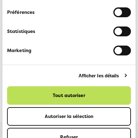
Lea Kaufmann, responsable de projet «walk to
consentement
school», 031 328 58 95
Préférences
Service médias ATE, 079 708 05 36,
medias@ate.ch
Statistiques
Marketing
Informations complémentaires:
walktoschool.ch
Afficher les détails
Tout autoriser
MEDIENSTELLE VCS | SERVICE MÉDIAS ATE |
29 MAI
SERVIZIO MEDIA ATA
2026
Autoriser la sélection
Refuser
Plus d'informations