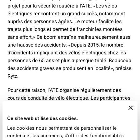
projet pour la sécurité routière à l’ATE: «Les vélos
électriques rencontrent un grand succès, notamment
auprès des personnes âgées. Le moteur facilite les
trajets plus longs et permet de franchir les montées
sans effort.» Ce boom entraîne malheureusement aussi
une hausse des accidents: «Depuis 2015, le nombre
d’accidents impliquant des vélos électriques chez les
personnes de 65 ans et plus a presque triplé. Beaucoup
des accidents graves se produisent en localité», précise
Rytz.
Pour cette raison, l’ATE organise régulièrement des
cours de conduite de vélo électrique. Les participant·es
apprennent à mieux connaître leur véhicule,
approfondissent leurs compétences de conduite et
Ce site web utilise des cookies.
circulent ainsi de manière plus sûre. L’ATE propose ces
Les cookies nous permettent de personnaliser le
cours d’une demi-journée gratuitement à partir de fin
contenu et les annonces, d'offrir des fonctionnalités
avril. Un aperçu des dates actuelles ainsi que les