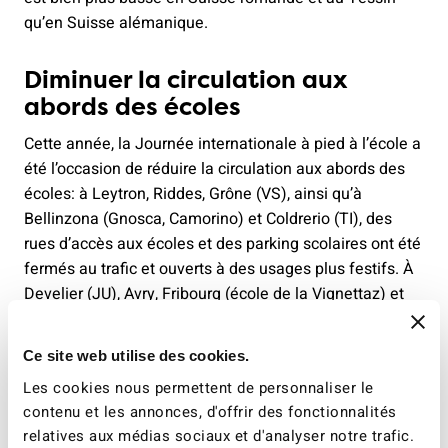
qu’en Suisse alémanique.
Diminuer la circulation aux
abords des écoles
Cette année, la Journée internationale à pied à l’école a
été l’occasion de réduire la circulation aux abords des
écoles: à Leytron, Riddes, Grône (VS), ainsi qu’à
Bellinzona (Gnosca, Camorino) et Coldrerio (TI), des
rues d’accès aux écoles et des parking scolaires ont été
fermés au trafic et ouverts à des usages plus festifs. À
Develier (JU), Avry, Fribourg (école de la Vignettaz) et
Châtel-St-Denis (FR) les parents en voiture ont été
invité·es à se parquer en dehors du périmètre scolaire
Ce site web utilise des cookies.
et à parcourir le reste du chemin à pied. Ces initiatives
Les cookies nous permettent de personnaliser le
d’un jour sont l’amorce pour des actions à plus long
contenu et les annonces, d'offrir des fonctionnalités
terme visant à diminuer l’impact du trafic motorisé à
relatives aux médias sociaux et d'analyser notre trafic.
proximité des écoles. C’est ce que préconise l’ATE avec