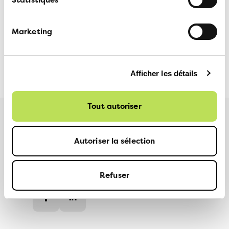
Service médias ATE, 079 708 05 36,
medias@ate.ch
Marketing
MEDIENSTELLE VCS | SERVICE MÉDIAS ATE |
18 JUIN
SERVIZIO MEDIA ATA
2025
Afficher les détails
Tout autoriser
Plus d'informations
Autoriser la sélection
PARTAGER
Refuser
Facebook
LinkedIn