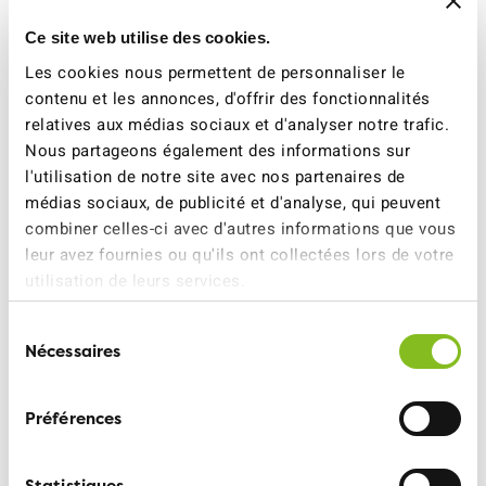
Les vélos cargos familiaux plus spacieux enfin
Ce site web utilise des cookies.
autorisés
Les cookies nous permettent de personnaliser le
Dès juillet, on pourra transporter jusqu’à quatre enfants
contenu et les annonces, d'offrir des fonctionnalités
dans les vélos cargos équipés à cet effet, au lieu de
relatives aux médias sociaux et d'analyser notre trafic.
deux. L’ATE salue cette nouveauté, qui tient compte du
Nous partageons également des informations sur
l'utilisation de notre site avec nos partenaires de
fait que de plus en plus de familles renoncent à utiliser
médias sociaux, de publicité et d'analyse, qui peuvent
la voiture au quotidien: elles privilégient le vélo pour les
combiner celles-ci avec d'autres informations que vous
trajets de l’école, les courses ou les loisirs.
leur avez fournies ou qu'ils ont collectées lors de votre
utilisation de leurs services.
Sélection
Pour tout complément
Nécessaires
du
d’informations:
consentement
Michael Rytz, Directeur de projet sécurité routière,
Préférences
031 328 58 60
Statistiques