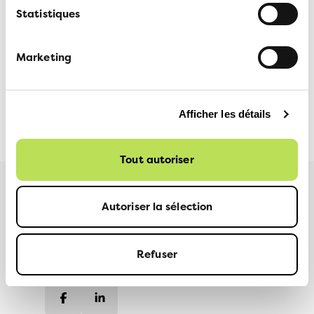
ATE, Conseillère nationale Verts/GE, 078 614 04 15
Statistiques
Service médias ATE, 079 708 05 36,
Marketing
medias@ate.ch
Afficher les détails
ANDREAS KÄSERMANN
30 MAI 2023
Tout autoriser
Plus d'informations
Autoriser la sélection
Refuser
PARTAGER
Facebook
LinkedIn