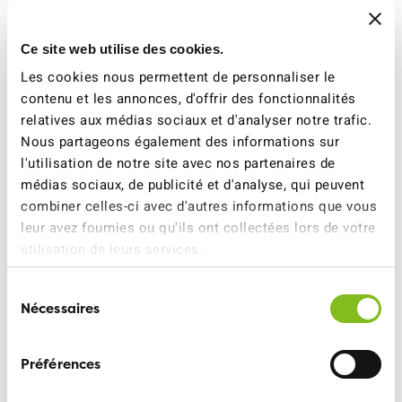
Confédération ne jugeait pas suffisamment abouti,
mais qui permets d’assurer le cas échéant un soutien
romand au programme, jusqu’ici uniquement
Ce site web utilise des cookies.
alémanique.
Les cookies nous permettent de personnaliser le
contenu et les annonces, d'offrir des fonctionnalités
L’ATE considère que cette décision du Conseil national
relatives aux médias sociaux et d'analyser notre trafic.
n’est rien d’autre qu’une première mouture, qui peut
Nous partageons également des informations sur
encore être améliorée et doit absolument être corrigée.
l'utilisation de notre site avec nos partenaires de
Pour l’ATE et la vaste alliance des organisations
médias sociaux, de publicité et d'analyse, qui peuvent
constituée pour le lancement d’un référendum, c’est
combiner celles-ci avec d'autres informations que vous
l’ampleur du programme au terme des débats qui sera
leur avez fournies ou qu'ils ont collectées lors de votre
déterminante quant à la suite des opérations.
utilisation de leurs services.
Sélection
Nécessaires
du
Pour tout complément
consentement
d’informations:
Préférences
Isabelle Pasquier-Eichenberger, Vice-présidente