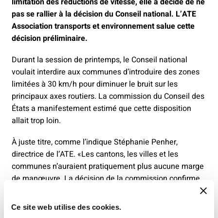
limitation des réductions de vitesse, elle a décidé de ne
pas se rallier à la décision du Conseil national. L’ATE
Association transports et environnement salue cette
décision préliminaire.
Durant la session de printemps, le Conseil national
voulait interdire aux communes d’introduire des zones
limitées à 30 km/h pour diminuer le bruit sur les
principaux axes routiers. La commission du Conseil des
États a manifestement estimé que cette disposition
allait trop loin.
À juste titre, comme l’indique Stéphanie Penher,
directrice de l’ATE. «Les cantons, les villes et les
communes n’auraient pratiquement plus aucune marge
de manœuvre. La décision de la commission confirme
la pratique actuelle et soutient les efforts entrepris dans
le domaine de la protection contre le bruit et de la
Ce site web utilise des cookies.
promotion de la santé.» Les réductions de vitesse