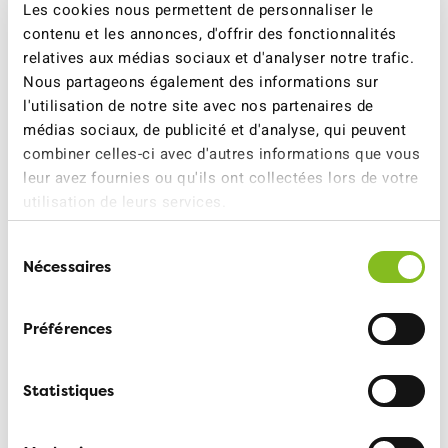
Les cookies nous permettent de personnaliser le
permettent d’utiliser l’espace routier de manière plus
contenu et les annonces, d'offrir des fonctionnalités
variée, ce qui influence positivement la qualité de vie.
relatives aux médias sociaux et d'analyser notre trafic.
«Par ailleurs, les réductions de vitesse améliorent la
Nous partageons également des informations sur
sécurité routière. Il est prouvé qu’une vitesse diminuée
l'utilisation de notre site avec nos partenaires de
fait baisser le nombre d’accidents graves de plus de
médias sociaux, de publicité et d'analyse, qui peuvent
30%.»
combiner celles-ci avec d'autres informations que vous
leur avez fournies ou qu'ils ont collectées lors de votre
utilisation de leurs services.
Pour tout complément
Sélection
d’informations:
Nécessaires
du
consentement
Stéphanie Penher, Directrice ATE, 079 711 19 15
Préférences
Service médias ATE, 079 708 05 36,
medias@ate.ch
Statistiques