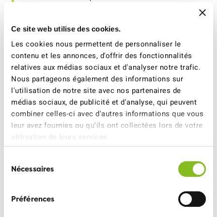
jeunes vert-e-s
Ce site web utilise des cookies.
JS Suisse
Les cookies nous permettent de personnaliser le
contenu et les annonces, d'offrir des fonctionnalités
Les Vert.e.s
relatives aux médias sociaux et d'analyser notre trafic.
Médecins en faveur de l'environnement
Nous partageons également des informations sur
l'utilisation de notre site avec nos partenaires de
Mobilité piétonne Suisse
médias sociaux, de publicité et d'analyse, qui peuvent
combiner celles-ci avec d'autres informations que vous
pro natura
leur avez fournies ou qu'ils ont collectées lors de votre
pro velo
utilisation de leurs services.
PS
Sélection
Nécessaires
du
WeCollect
consentement
WWF
Préférences
Ainsi que divers groupements locaux.