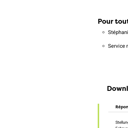
Pour tou
Stéphani
Service 
Downl
Répons
Stellu