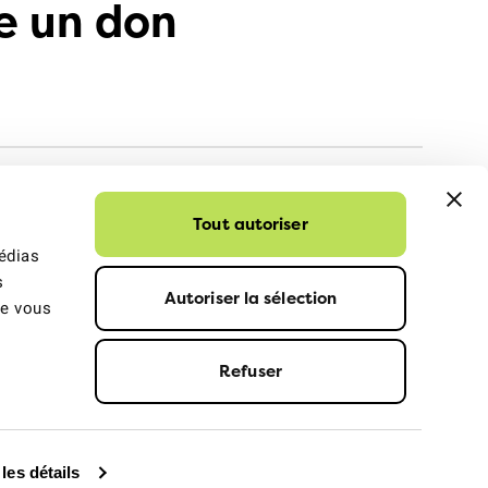
e un don
Tout autoriser
médias
s
Autoriser la sélection
ue vous
Refuser
dentialité
© 2026 ATE Association transports et environnement
 les détails