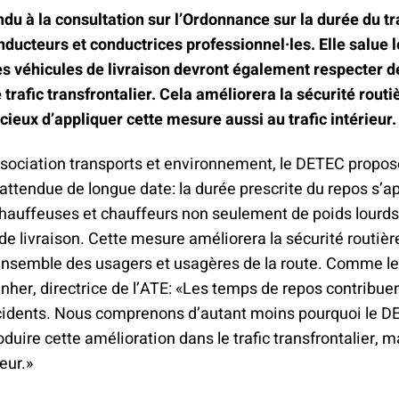
climat
Produits
du à la consultation sur l’Ordonnance sur la durée du tra
d'assurances
ducteurs et conductrices professionnel·les. Elle salue le
es véhicules de livraison devront également respecter 
 trafic transfrontalier. Cela améliorera la sécurité routièr
icieux d’appliquer cette mesure aussi au trafic intérieur.
ssociation transports et environnement, le DETEC propo
attendue de longue date: la durée prescrite du repos s’a
chauffeuses et chauffeurs non seulement de poids lourds
de livraison. Cette mesure améliorera la sécurité routièr
l’ensemble des usagers et usagères de la route. Comme le
her, directrice de l’ATE: «Les temps de repos contribuen
idents. Nous comprenons d’autant moins pourquoi le 
oduire cette amélioration dans le trafic transfrontalier, 
ieur.»