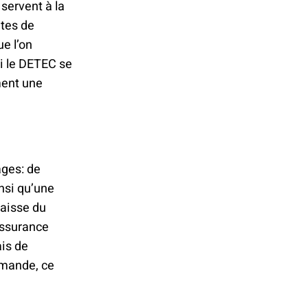
 servent à la
utes de
ue l’on
Si le DETEC se
ement une
ages: de
nsi qu’une
baisse du
assurance
ais de
demande, ce