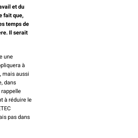
vail et du
 fait que,
des temps de
e. Il serait
se une
ppliquera à
, mais aussi
e, dans
 rappelle
t à réduire le
DETEC
mais pas dans