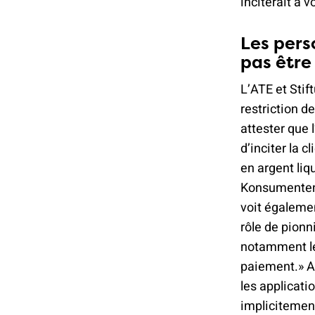
inciterait à 
Les pers
pas êtr
L’ATE et Sti
restriction de
attester que 
d’inciter la 
en argent liqu
Konsumentensc
voit égalemen
rôle de pionn
notamment le
paiement.» A
les applicat
implicitement