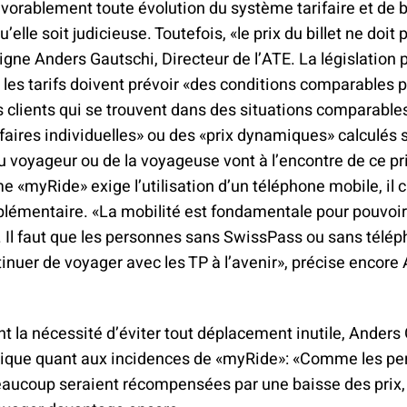
avorablement toute évolution du système tarifaire et de bi
’elle soit judicieuse. Toutefois, «le prix du billet ne doit
gne Anders Gautschi, Directeur de l’ATE. La législation 
e les tarifs doivent prévoir «des conditions comparables p
es clients qui se trouvent dans des situations comparable
ifaires individuelles» ou des «prix dynamiques» calculés 
du voyageur ou de la voyageuse vont à l’encontre de ce pr
e «myRide» exige l’utilisation d’un téléphone mobile, il 
lémentaire. «La mobilité est fondamentale pour pouvoir 
e. Il faut que les personnes sans SwissPass ou sans télé
inuer de voyager avec les TP à l’avenir», précise encore
t la nécessité d’éviter tout déplacement inutile, Anders
ique quant aux incidences de «myRide»: «Comme les p
aucoup seraient récompensées par une baisse des prix, 