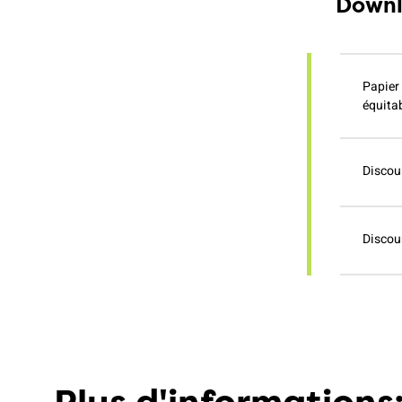
Downl
Papier 
équitab
Discour
Discou