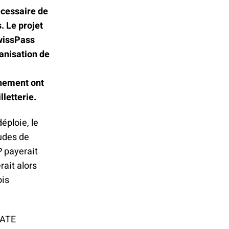
écessaire de
. Le projet
wissPass
anisation de
nnement ont
lletterie.
éploie, le
tudes de
 payerait
rait alors
ois
’ATE