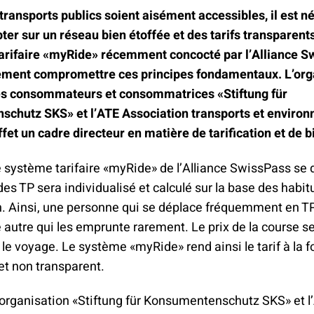
climat
Produits
transports publics soient aisément accessibles, il est n
d'assurances
er sur un réseau bien étoffée et des tarifs transparents
arifaire «myRide» récemment concocté par l’Alliance S
tement compromettre ces principes fondamentaux. L’org
es consommateurs et consommatrices «Stiftung für
chutz SKS» et l’ATE Association transports et enviro
ffet un cadre directeur en matière de tarification et de bi
de système tarifaire «myRide» de l’Alliance SwissPass se d
t des TP sera individualisé et calculé sur la base des habi
n. Ainsi, une personne qui se déplace fréquemment en TP
autre qui les emprunte rarement. Le prix de la course se
 le voyage. Le système «myRide» rend ainsi le tarif à la f
et non transparent.
l’organisation «Stiftung für Konsumentenschutz SKS» et l