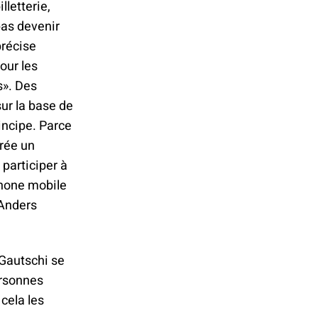
lletterie,
 pas devenir
précise
our les
s». Des
sur la base de
incipe. Parce
crée un
participer à
phone mobile
 Anders
 Gautschi se
ersonnes
cela les