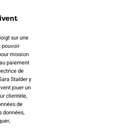
ivent
oigt sur une
a pouvoir
pour mission
t au paiement
rectrice de
Sara Stalder y
ivent jouer un
r clientèle,
données de
es données,
quer,