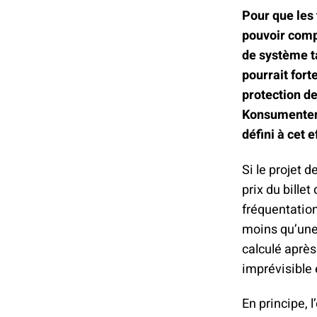
Pour que les 
pouvoir compt
de système t
pourrait for
protection d
Konsumentens
défini à cet e
Si le projet 
prix du bille
fréquentatio
moins qu’une 
calculé après
imprévisible 
En principe, 