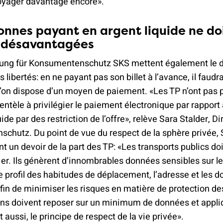
voyager davantage encore».
onnes payant en argent liquide ne do
e désavantagées
ftung für Konsumentenschutz SKS mettent également le d
s libertés: en ne payant pas son billet à l’avance, il faudr
l’on dispose d’un moyen de paiement. «Les TP n’ont pas 
clientèle à privilégier le paiement électronique par rappor
ide par des restriction de l’offre», relève Sara Stalder, Di
hutz. Du point de vue du respect de la sphère privée, 
t un devoir de la part des TP: «Les transports publics do
ier. Ils génèrent d’innombrables données sensibles sur leu
 profil des habitudes de déplacement, l’adresse et les 
fin de minimiser les risques en matière de protection d
ions doivent reposer sur un minimum de données et appli
 aussi, le principe de respect de la vie privée».