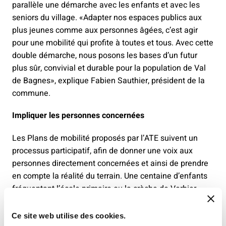
parallèle une démarche avec les enfants et avec les
seniors du village. «Adapter nos espaces publics aux
plus jeunes comme aux personnes âgées, c’est agir
pour une mobilité qui profite à toutes et tous. Avec cette
double démarche, nous posons les bases d’un futur
plus sûr, convivial et durable pour la population de Val
de Bagnes», explique Fabien Sauthier, président de la
commune.
Impliquer les personnes concernées
Les Plans de mobilité proposés par l’ATE suivent un
processus participatif, afin de donner une voix aux
personnes directement concernées et ainsi de prendre
en compte la réalité du terrain. Une centaine d’enfants
fréquentant l’école primaire ou la crèche de Verbier
ainsi que plus de 1300 seniors partageront leur
expérience par le biais d’un questionnaire et de divers
Ce site web utilise des cookies.