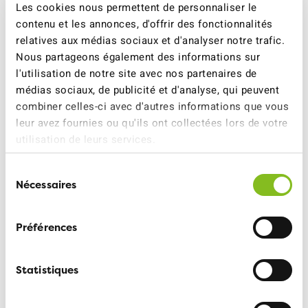
ateliers organisés durant l’automne.
Les cookies nous permettent de personnaliser le
contenu et les annonces, d'offrir des fonctionnalités
Pour les enfants et leurs familles, la récolte des
relatives aux médias sociaux et d'analyser notre trafic.
informations concerne les trajets scolaires: quels
Nous partageons également des informations sur
modes de transport sont utilisés, quel
l'utilisation de notre site avec nos partenaires de
accompagnement, quels dangers perçus, quels
médias sociaux, de publicité et d'analyse, qui peuvent
souhaits pour améliorer le chemin de l’école. Du côté
combiner celles-ci avec d'autres informations que vous
des seniors, les habitudes quotidiennes de
leur avez fournies ou qu'ils ont collectées lors de votre
déplacements, la perception de la qualité des
utilisation de leurs services.
aménagement piétons et cyclables ainsi que la sécurité
et la convivialité seront interrogées.
Sélection
Nécessaires
du
Une démarche commune et complémentaire
consentement
Préférences
En novembre 2025, l’ATE a effectué une visite de terrain
afin de remettre à la commune un rapport détaillé et
des recommandations. En mêlant le regard des enfants
Statistiques
à celui des seniors, la commune de Val de Bagnes
obtiendra ainsi une vision complète des besoins et