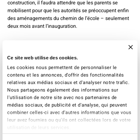
construction, il faudra attendre que les parents se
mobilisent pour que les autorités se préoccupent enfin
des aménagements du chemin de l’école – seulement
deux mois avant l’inauguration.
Responsabilité des autorités
Si le chemin de l’école est placé sous la responsabilité
Ce site web utilise des cookies.
des parents, la loi exige des cantons et des communes
Les cookies nous permettent de personnaliser le
d’assurer un chemin de l’école dans des conditions
contenu et les annonces, d'offrir des fonctionnalités
acceptables, qui prennent en compte le comportement
relatives aux médias sociaux et d'analyser notre trafic.
de l’enfant, la typologie du trajet et sa dangerosité. Il
Nous partageons également des informations sur
s’agit, entre autres, d’aménager l’espace public et les
l'utilisation de notre site avec nos partenaires de
routes autour des écoles en fonction des besoins des
médias sociaux, de publicité et d'analyse, qui peuvent
enfants, d’apaiser le trafic et d’offrir un accès sécurisé
combiner celles-ci avec d'autres informations que vous
aux arrêts de transports publics. Ces mesures doivent
leur avez fournies ou qu'ils ont collectées lors de votre
être anticipées en concertation avec toutes les parties
utilisation de leurs services.
prenantes.