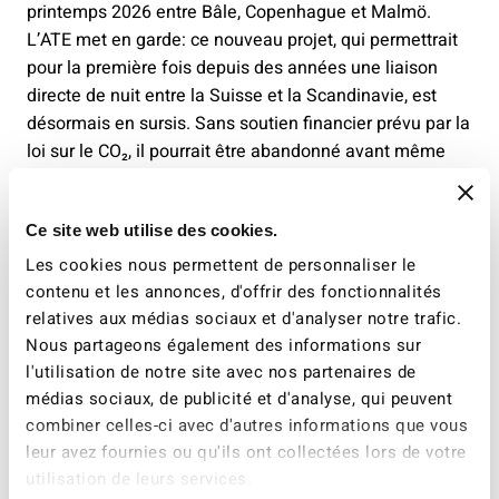
printemps 2026 entre Bâle, Copenhague et Malmö.
L’ATE met en garde: ce nouveau projet, qui permettrait
pour la première fois depuis des années une liaison
directe de nuit entre la Suisse et la Scandinavie, est
désormais en sursis. Sans soutien financier prévu par la
loi sur le CO₂, il pourrait être abandonné avant même
son lancement.
L’ATE appelle donc le Conseil national à corriger la
Ce site web utilise des cookies.
décision erronée du Conseil des États lors du prochain
Les cookies nous permettent de personnaliser le
débat budgétaire. Ce n’est qu’en soutenant
contenu et les annonces, d'offrir des fonctionnalités
systématiquement les formes de voyage
relatives aux médias sociaux et d'analyser notre trafic.
respectueuses du climat que la Suisse pourra atteindre
Nous partageons également des informations sur
ses objectifs climatiques dans le secteur des
l'utilisation de notre site avec nos partenaires de
transports.
médias sociaux, de publicité et d'analyse, qui peuvent
combiner celles-ci avec d'autres informations que vous
Lettre ouverte au Parlement
leur avez fournies ou qu'ils ont collectées lors de votre
utilisation de leurs services.
Pour rappeler à la grande chambre sa responsabilité,