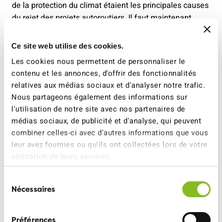
de la protection du climat étaient les principales causes
du rejet des projets autoroutiers. Il faut maintenant
absolument respecter cette décision. L'ATE demande
donc plus d'investissements dans les projets
Ce site web utilise des cookies.
d'agglomération et le renoncement systématique aux
Les cookies nous permettent de personnaliser le
extensions de capacité sur les routes nationales. Il est
contenu et les annonces, d'offrir des fonctionnalités
impératif de donner la priorité aux solutions qui
relatives aux médias sociaux et d'analyser notre trafic.
fonctionnent et aux besoins urgents en matière de
Nous partageons également des informations sur
transports publics.
l'utilisation de notre site avec nos partenaires de
médias sociaux, de publicité et d'analyse, qui peuvent
combiner celles-ci avec d'autres informations que vous
leur avez fournies ou qu'ils ont collectées lors de votre
Pour de plus amples
utilisation de leurs services.
renseignements, veuillez vous
adresser à:
Sélection
Nécessaires
du
David Raedler, co-président de l’ATE Suisse, 079
consentement
220 45 23
Préférences