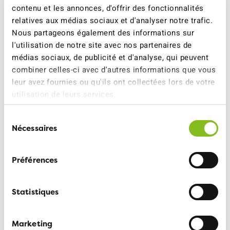
contenu et les annonces, d'offrir des fonctionnalités
2024, elle veut diminuer ses déplacements
relatives aux médias sociaux et d'analyser notre trafic.
professionnels de 20%.
Nous partageons également des informations sur
l'utilisation de notre site avec nos partenaires de
Mais le classement montre aussi que certaines
médias sociaux, de publicité et d'analyse, qui peuvent
universités ne se sont toujours pas fixé d'objectifs de
combiner celles-ci avec d'autres informations que vous
réduction de leurs émissions.
leur avez fournies ou qu'ils ont collectées lors de votre
utilisation de leurs services.
Sélection
Pour tout complément
Nécessaires
du
d’informations:
consentement
Martin Winder, Responsable de projets Politique
Préférences
des transports, 031 328 58 63
Statistiques
Service médias ATE, 079 708 05 36,
medias@ate.ch
Marketing