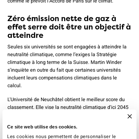
comme le prévoit l’Accord de Paris sur le climat.
Zéro émission nette de gaz à
effet serre doit être un objectif à
atteindre
Seules six universités se sont engagées à atteindre la
neutralité climatique, comme l’exiges la Stratégie
climatique à long terme de la Suisse. Martin Winder
s'inquiète en outre du fait que certaines universités
incluent leurs compensations climatiques dans le
calcul.
L'Université de Neuchâtel obtient le meilleur score du
classement. Elle vise la neutralité climatique d'ici 2045
et s'est fixé des sous-objectifs détaillés à cet effet. Elle
veut par exemple réduire de moitié ses voyages en
Ce site web utilise des cookies.
avion d'ici 2030. L'Université de la Suisse italienne
Les cookies nous permettent de personnaliser le
poursuit également un objectif à court terme : d'ici