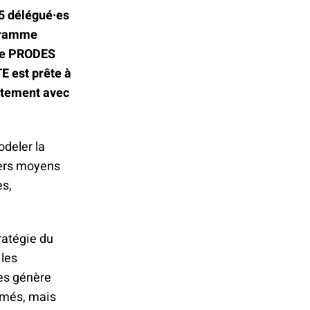
65 délégué·es
ogramme
(le PRODES
E est prête à
ntement avec
deler la
vers moyens
es,
ratégie du
 les
tes génère
imés, mais