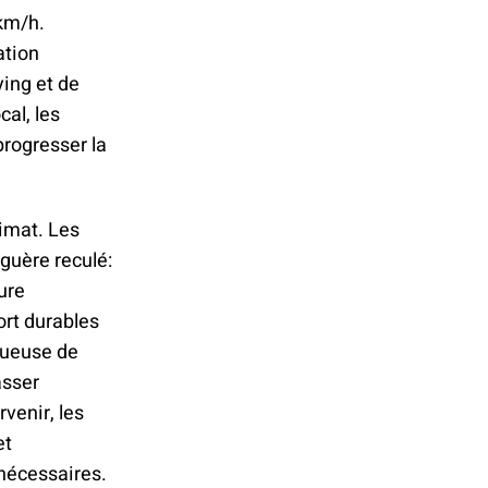
 km/h.
ation
ying et de
al, les
progresser la
imat. Les
 guère reculé:
ure
rt durables
ctueuse de
asser
venir, les
et
 nécessaires.