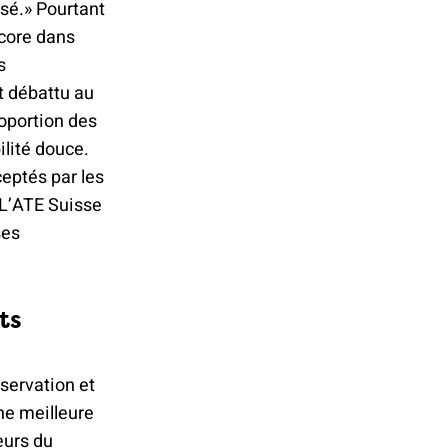
ssé.» Pourtant
ncore dans
s
t débattu au
oportion des
lité douce.
ceptés par les
 L’ATE Suisse
ses
ts
éservation et
une meilleure
leurs du