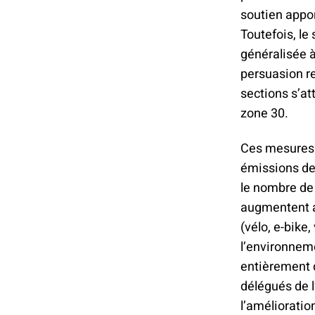
soutien appor
Toutefois, le
généralisée à
persuasion re
sections s’at
zone 30.
Ces mesures 
émissions de 
le nombre de 
augmentent a
(vélo, e-bike
l’environnem
entièrement d
délégués de l
l’amélioratio