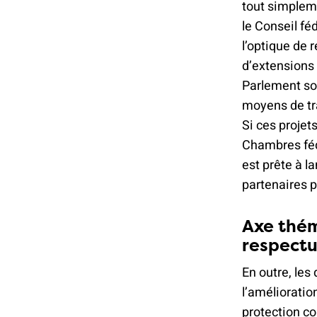
tout simpleme
le Conseil fé
l’optique de 
d’extensions
Parlement so
moyens de tra
Si ces projet
Chambres fédé
est prête à l
partenaires p
Axe thém
respectu
En outre, les
l’amélioratio
protection con