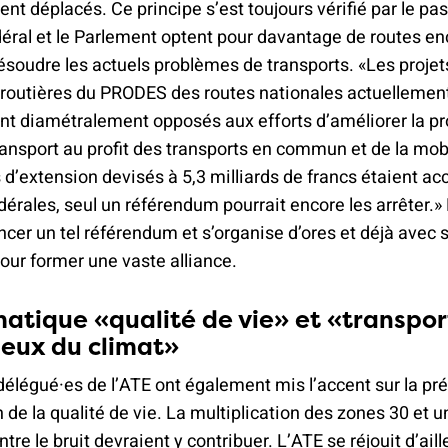
nt déplacés. Ce principe s’est toujours vérifié par le pa
déral et le Parlement optent pour davantage de routes e
résoudre les actuels problèmes de transports. «Les projet
 routières du PRODES des routes nationales actuellemen
nt diamétralement opposés aux efforts d’améliorer la pr
nsport au profit des transports en commun et de la mobi
s d’extension devisés à 5,3 milliards de francs étaient ac
rales, seul un référendum pourrait encore les arrêter.»
ancer un tel référendum et s’organise d’ores et déjà avec 
our former une vaste alliance.
atique «qualité de vie» et «transpor
eux du climat»
 délégué·es de l’ATE ont également mis l’accent sur la pr
n de la qualité de vie. La multiplication des zones 30 et 
tre le bruit devraient y contribuer. L’ATE se réjouit d’ail