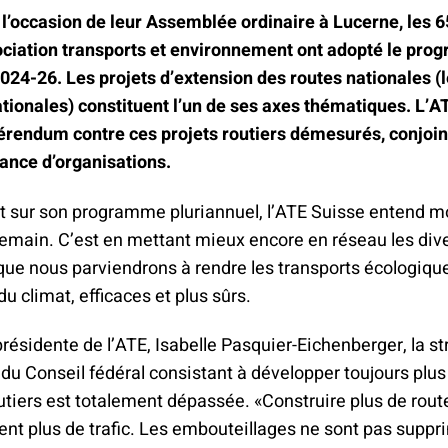
 l’occasion de leur Assemblée ordinaire à Lucerne, les 
ociation transports et environnement ont adopté le pr
2024-26. Les projets d’extension des routes nationales 
tionales) constituent l’un de ses axes thématiques. L’AT
férendum contre ces projets routiers démesurés, conjoi
iance d’organisations.
t sur son programme pluriannuel, l’ATE Suisse entend mo
demain. C’est en mettant mieux encore en réseau les di
que nous parviendrons à rendre les transports écologiqu
u climat, efficaces et plus sûrs.
présidente de l’ATE, Isabelle Pasquier-Eichenberger, la st
du Conseil fédéral consistant à développer toujours plus
utiers est totalement dépassée. «Construire plus de rou
nt plus de trafic. Les embouteillages ne sont pas suppr