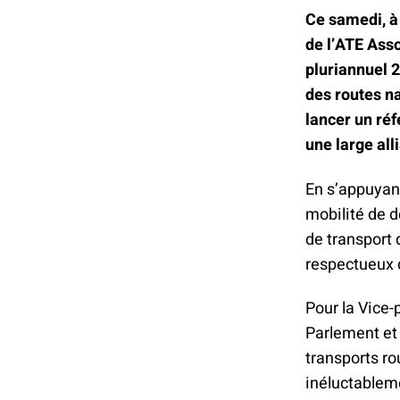
Ce samedi, à
de l’ATE Ass
pluriannuel 
des routes na
lancer un ré
une large all
En s’appuyan
mobilité de 
de transport 
respectueux d
Pour la Vice-
Parlement et 
transports ro
inéluctableme