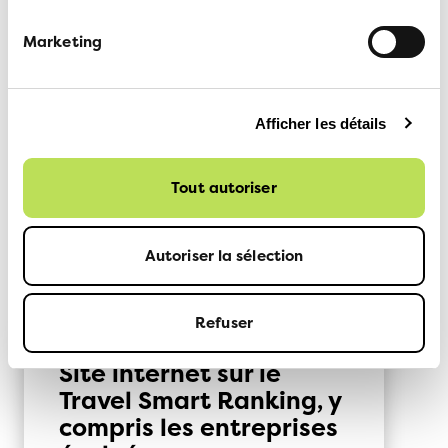
Pour tout complément
d’informations:
Marketing
Martin Winder, responsable de projets Politique des
transports, 031 328 58 63
Afficher les détails
Service médias ATE, 079 708 05 36,
medias@ate.ch
Tout autoriser
Plus d'informations:
Autoriser la sélection
Refuser
Site internet sur le
Travel Smart Ranking, y
compris les entreprises