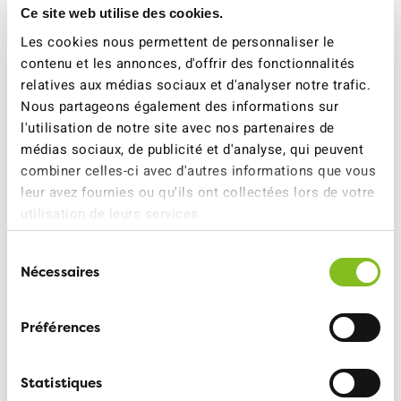
Ce site web utilise des cookies.
émissions liées aux voyages d'affaires. Avec la note B,
Les cookies nous permettent de personnaliser le
la ZKB est également très bien placée en comparaison
contenu et les annonces, d'offrir des fonctionnalités
internationale. Toutefois, il en ressort que seules quatre
relatives aux médias sociaux et d'analyser notre trafic.
de ces 23 entreprises dans le classement national
Nous partageons également des informations sur
renseignent sur les émissions de CO2 en lien avec leurs
l'utilisation de notre site avec nos partenaires de
déplacements en avion. Qui plus est, aucune des
médias sociaux, de publicité et d'analyse, qui peuvent
entreprises sondées par l’ATE ne s’est fixé d’objectifs de
combiner celles-ci avec d'autres informations que vous
réduction des émissions liées aux voyages en avion.
leur avez fournies ou qu'ils ont collectées lors de votre
utilisation de leurs services.
C’est pourquoi l’ATE et T&E invitent fortement les
entreprises à fixer d’ambitieux objectifs de réduction
Sélection
des émissions liées aux voyages d’affaires, à remplacer
Nécessaires
du
dans la mesure du possible ces déplacements en avion
consentement
par des voyages en train et à opter pour les
visioconférences en lieu et place des vols long courrier.
Préférences
Statistiques