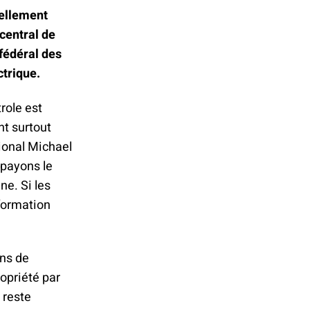
uellement
central de
fédéral des
ctrique.
role est
nt surtout
tional Michael
 payons le
ne. Si les
sformation
ons de
opriété par
 reste