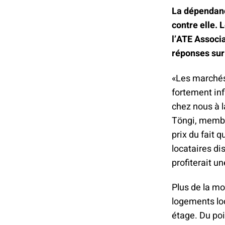
La dépendanc
contre elle. 
l’ATE Associ
réponses sur 
«Les marchés 
fortement inf
chez nous à l
Töngi, membre
prix du fait q
locataires di
profiterait u
Plus de la mo
logements loc
étage. Du poi