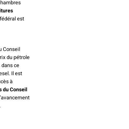
 Chambres
itures
fédéral est
u Conseil
rix du pétrole
s dans ce
sel. Il est
ccès à
s du Conseil
 d’avancement
.