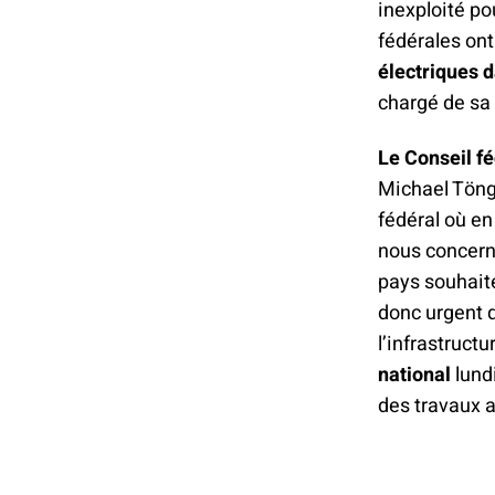
inexploité po
fédérales ont
électriques 
chargé de sa 
Le Conseil fé
Michael Töngi
fédéral où en
nous concerne
pays souhaite
donc urgent 
l’infrastruct
national
lund
des travaux a