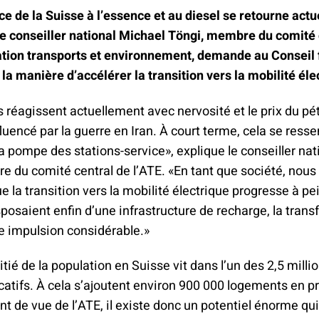
climat
Produits
e de la Suisse à l’essence et au diesel se retourne act
d'assurances
Le conseiller national Michael Töngi, membre du comité 
ation transports et environnement, demande au Conseil 
la manière d’accélérer la transition vers la mobilité éle
réagissent actuellement avec nervosité et le prix du pét
luencé par la guerre en Iran. À court terme, cela se resse
a pompe des stations-service», explique le conseiller na
 du comité central de l’ATE. «En tant que société, nous
ue la transition vers la mobilité électrique progresse à pei
sposaient enfin d’une infrastructure de recharge, la tran
ne impulsion considérable.»
itié de la population en Suisse vit dans l’un des 2,5 milli
atifs. À cela s’ajoutent environ 900 000 logements en pr
nt de vue de l’ATE, il existe donc un potentiel énorme qui