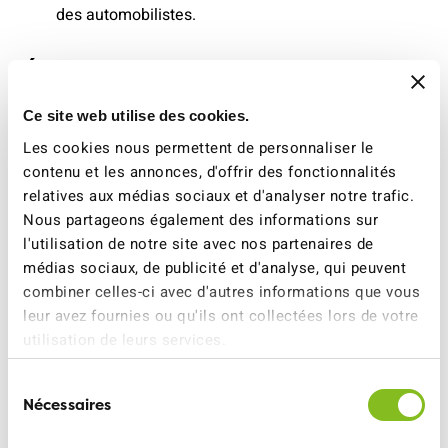
des automobilistes.
Éviter les accidents sur le chemin
de l’école
Ce site web utilise des cookies.
Cinq organisations actives dans la sécurité des enfants
Les cookies nous permettent de personnaliser le
sur le chemin de l’école collaborent à la campagne
contenu et les annonces, d'offrir des fonctionnalités
«Arrêtez-vous pour les écolier∙ères»: l’ATE Association
relatives aux médias sociaux et d'analyser notre trafic.
transports et environnement, Mobilité piétonne Suisse,
Nous partageons également des informations sur
VotrePolice, l’organisation faîtière des enseignant·es de
l'utilisation de notre site avec nos partenaires de
Suisse alémanique LCH, ainsi que le Fonds de sécurité
médias sociaux, de publicité et d'analyse, qui peuvent
routière FSR. Cette campagne a pour but de permettre
combiner celles-ci avec d'autres informations que vous
aux enfants de parcourir leur chemin de l’école en
leur avez fournies ou qu'ils ont collectées lors de votre
sécurité et en toute autonomie.
utilisation de leurs services.
Par ailleurs, l’application mobile «Alarme-Météo»
Sélection
soutient actuellement la campagne. L’affichage d’un
Nécessaires
du
message permet de sensibiliser en moyenne près de 60
consentement