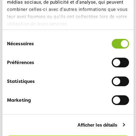
médias sociaux, de publicité et d'analyse, qui peuvent
combiner celles-ci avec d'autres informations que vous
Pour tout complément
leur avez fournies ou qu'ils ont collectées lors de votre
utilisation de leurs services.
d’informations:
Nadja Mühlemann, Responsable du projet Ecotrip
Sélection
Nécessaires
Challenge, 031 328 58 53
du
consentement
Service médias ATE, 079 708 05 36,
Préférences
medias@ate.ch
Statistiques
Plus d'informations:
Marketing
ecotrip-challenge.ch
Afficher les détails