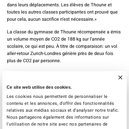
dans leurs déplacements. Les élèves de Thoune et
toutes les autres classes participantes ont prouvé que
pour cela, aucun sacrifice n’est nécessaire.»
La classe du gymnase de Thoune récompensée a émis
un volume moyen de CO2 de 188 kg sur l’année
scolaire, ce qui est peu. À titre de comparaison: un vol
aller-retour Zurich-Londres génère près de deux fois
plus de CO2 par personne.
En participant à l’Ecotrip Challenge, les élèves ont pu se
rendre compte très directement de l’impact de leurs
déplacements en matière d’émissions de CO2 et
Ce site web utilise des cookies.
apprendre à voyager de manière écologique. Outre la
Les cookies nous permettent de personnaliser le
classe lauréate, les classes arrivées deuxième et
contenu et les annonces, d'offrir des fonctionnalités
troisième ont elles aussi été récompensées par des
relatives aux médias sociaux et d'analyser notre trafic.
bons cadeaux pour des voyages en train.
Nous partageons également des informations sur
l'utilisation de notre site avec nos partenaires de