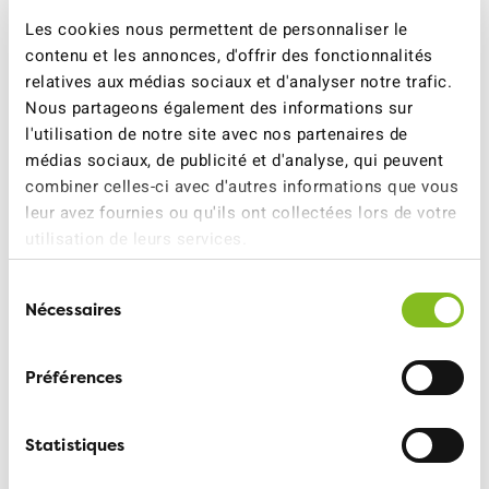
rapport à 1990. Seuls 7% de ces objectifs ont été
Les cookies nous permettent de personnaliser le
atteints. La vice-présidente de l'ATE, Isabelle Pasquier-
contenu et les annonces, d'offrir des fonctionnalités
Eichenberger, déclare : «C'est faire preuve d'une vision
relatives aux médias sociaux et d'analyser notre trafic.
à court terme que de repousser à 2031 nos
Nous partageons également des informations sur
responsabilité vis-à-vis du trafic routier, dans un pays où
l'utilisation de notre site avec nos partenaires de
l'on roule beaucoup. D'ici là, miser avant tout sur des
médias sociaux, de publicité et d'analyse, qui peuvent
certificats étrangers est le moyen le plus coûteux de
combiner celles-ci avec d'autres informations que vous
détourner l'attention de notre propre inaction.»
leur avez fournies ou qu'ils ont collectées lors de votre
utilisation de leurs services.
Sélection
Pour tout complément
Nécessaires
du
d’informations:
consentement
Ruedi Blumer, VCS-Präsident, 079 465 43 07
Préférences
Service médias ATE, 079 708 05 36,
Statistiques
medias@ate.ch