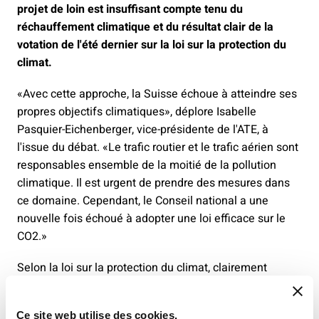
projet de loin est insuffisant compte tenu du
réchauffement climatique et du résultat clair de la
votation de l'été dernier sur la loi sur la protection du
climat.
«Avec cette approche, la Suisse échoue à atteindre ses
propres objectifs climatiques», déplore Isabelle
Pasquier-Eichenberger, vice-présidente de l'ATE, à
l'issue du débat. «Le trafic routier et le trafic aérien sont
responsables ensemble de la moitié de la pollution
climatique. Il est urgent de prendre des mesures dans
ce domaine. Cependant, le Conseil national a une
nouvelle fois échoué à adopter une loi efficace sur le
CO2.»
Selon la loi sur la protection du climat, clairement
approuvée dans les urnes en juin dernier, le trafic routier
doit réduire d'ici 2040 les émissions de CO2 de 57% par
Ce site web utilise des cookies.