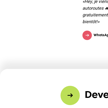
«Hey, je vie
autoroutes 🔥
gratuitement 
bientôt!»
WhatsA
Deve