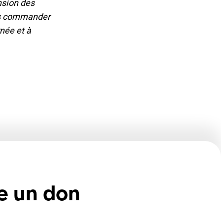
nsion des
les commander
née et à
e un don