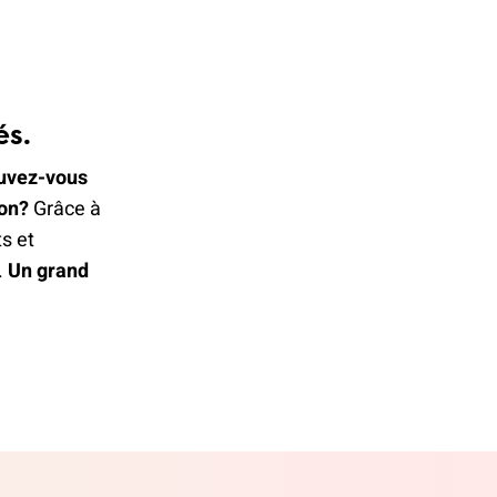
és.
uvez-vous
ion
?
Grâce à
s et
.
Un grand