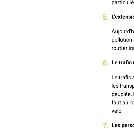
particuli
L'extensi
Aujourd'h
pollution
routier i
Le trafic
Le trafi
les trans
peuplée, 
faut au c
vélo.
Les pers