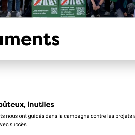
climat
Produits
d'assurances
uments
oûteux, inutiles
s nous ont guidés dans la campagne contre les projets 
vec succès.