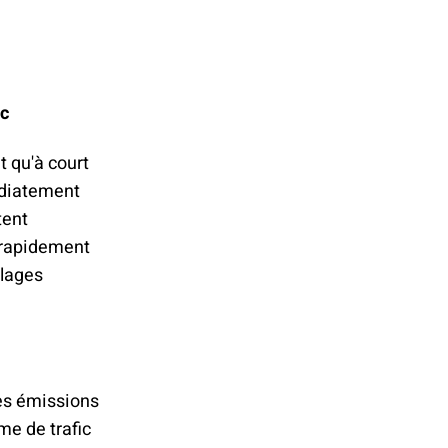
ic
 qu'à court
édiatement
tent
 rapidement
llages
 des émissions
me de trafic