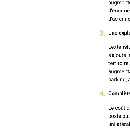
augmente
d'énorme
d'acier n
Une explo
L'extensi
s'ajoute 
territoir
augmenta
parking, 
Complète
Le coût d
poste bud
unilatéra