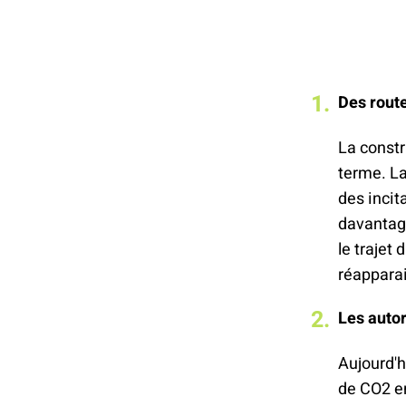
Des route
La constr
terme. L
des incit
davantage
le trajet
réappara
Les autor
Aujourd'hu
de CO2 en