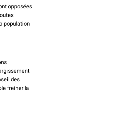
 sont opposées
routes
la population
ons
élargissement
nseil des
e freiner la