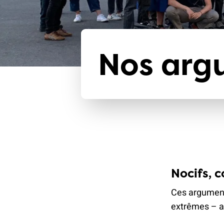
Nos arg
Nocifs, c
Ces argument
extrêmes – a