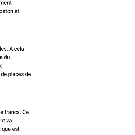
ement
béton et
les. À cela
ge du
ne
de places de
de francs. Ce
nt va
tique est