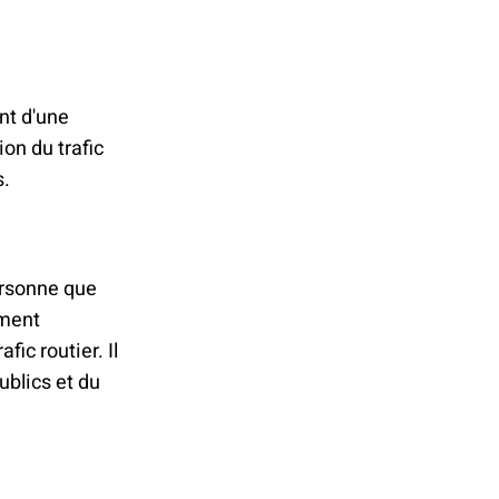
nt d'une
on du trafic
s.
ersonne que
ément
ic routier. Il
ublics et du