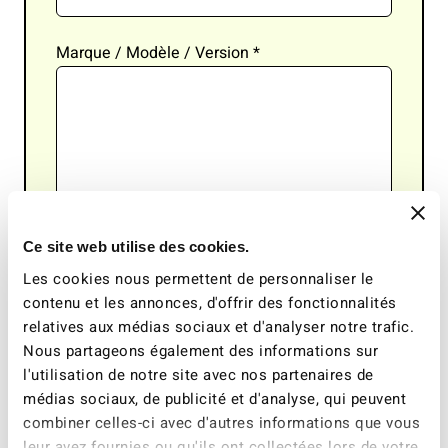
Marque / Modèle / Version
*
Ce site web utilise des cookies.
Cylindrée (ccm)
*
Les cookies nous permettent de personnaliser le
contenu et les annonces, d'offrir des fonctionnalités
relatives aux médias sociaux et d'analyser notre trafic.
Homologation par type (point 24 du document
Nous partageons également des informations sur
d’immatriculation du véhicule)
*
l'utilisation de notre site avec nos partenaires de
médias sociaux, de publicité et d'analyse, qui peuvent
combiner celles-ci avec d'autres informations que vous
leur avez fournies ou qu'ils ont collectées lors de votre