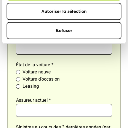
Nombre des kilomètres par année
*
Autoriser la sélection
Refuser
Accessoires CHF
*
État de la voiture
*
Voiture neuve
Voiture d'occasion
Leasing
Assureur actuel
*
Sinistres au cours des 3 dernières années (par