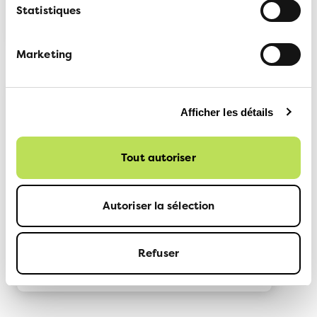
Offres pour les membres
Statistiques
Marketing
Afficher les détails
Le magazine de l'ATE
Quatre fois par an, vous recevez gratuitement
Tout autoriser
le magazine de l'ATE avec des articles
passionnants sur la mobilité durable, des
conseils de voyage et des nouvelles sur les
activités de l'ATE.
Autoriser la sélection
Magazine ATE
Refuser