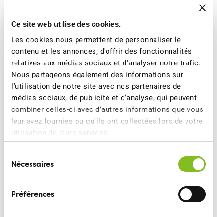
En savoir plus
Ce site web utilise des cookies.
Les cookies nous permettent de personnaliser le
contenu et les annonces, d'offrir des fonctionnalités
relatives aux médias sociaux et d'analyser notre trafic.
Nous partageons également des informations sur
Offres pour les
l'utilisation de notre site avec nos partenaires de
membres autour de la
médias sociaux, de publicité et d'analyse, qui peuvent
mobilité
combiner celles-ci avec d'autres informations que vous
leur avez fournies ou qu'ils ont collectées lors de votre
En tant que membre de l'ATE, vous bénéficiez
utilisation de leurs services.
d'autres avantages tels que la location de
véhicules à prix réduit, la location de sacoches
Sélection
pour vélos, l'abonnement PubliBike à prix
Nécessaires
du
réduit et des offres saisonnières telles que le
demi-tarif découverte, l'AG découverte et les
consentement
actions P+Rail.
Préférences