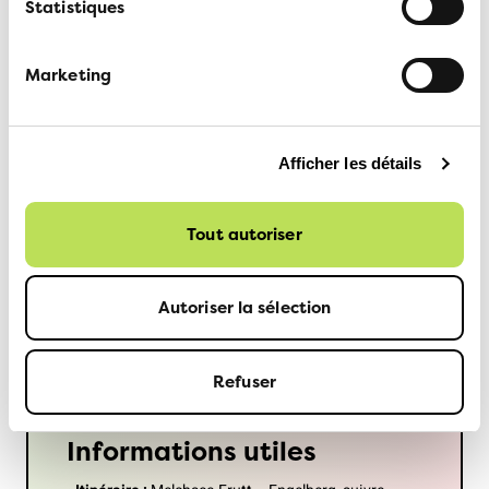
Statistiques
Marketing
Afficher les détails
Au bord du Trüebsee, c’est le paradis des familles et
des touristes. Places de jeux, tyrolienne, trampolines et
Tout autoriser
autres activités ont envahi le rivage. Un petit chalet de
bois invite à louer une barque afin de s’éloigner de ce
Autoriser la sélection
bruyant fourmillement, mais nous choisissons plutôt
l’abri de la télécabine qui redescend vers Engelberg.
Refuser
Informations utiles