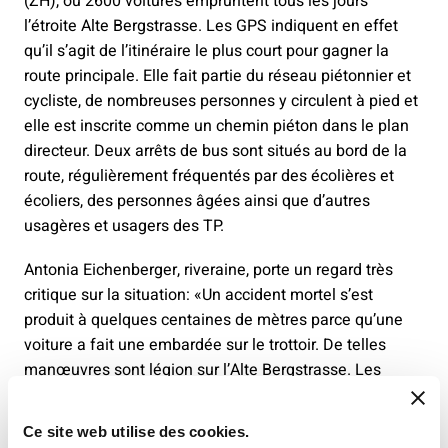
(ZH), où 2600 voitures empruntent tous les jours
l’étroite Alte Bergstrasse. Les GPS indiquent en effet
qu’il s’agit de l’itinéraire le plus court pour gagner la
route principale. Elle fait partie du réseau piétonnier et
cycliste, de nombreuses personnes y circulent à pied et
elle est inscrite comme un chemin piéton dans le plan
directeur. Deux arrêts de bus sont situés au bord de la
route, régulièrement fréquentés par des écolières et
écoliers, des personnes âgées ainsi que d’autres
usagères et usagers des TP.
Antonia Eichenberger, riveraine, porte un regard très
critique sur la situation: «Un accident mortel s’est
produit à quelques centaines de mètres parce qu’une
voiture a fait une embardée sur le trottoir. De telles
manœuvres sont légion sur l’Alte Bergstrasse. Les
arrêts de bus sont situés sur la chaussée, sans abri
sécurisé. Il est inacceptable que les enfants soient
Ce site web utilise des cookies.
exposés à ce danger sur le chemin de l’école.» La