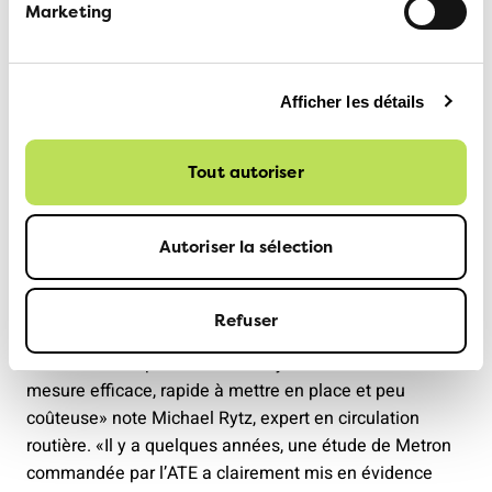
Marketing
trafic et espère qu’il ne se passera rien.»
Découragement
Afficher les détails
Les requêtes adressées au canton ont, elles aussi,
échoué. Antonia Eichenberger n’a plus qu’une carte
Tout autoriser
dans son jeu, la procédure judiciaire. «Mais cela coûte
de l’argent, de l’énergie, et l’issue reste incertaine.» Elle
est découragée: «On dirait que la commune se fiche de
Autoriser la sélection
la sécurité.»
Factuellement, la situation est claire: l’expertise l’a
Refuser
confirmé. «Réduire la vitesse compense les lacunes des
infrastructures piétonnières et cyclables. C’est une
mesure efficace, rapide à mettre en place et peu
coûteuse» note Michael Rytz, expert en circulation
routière. «Il y a quelques années, une étude de Metron
commandée par l’ATE a clairement mis en évidence