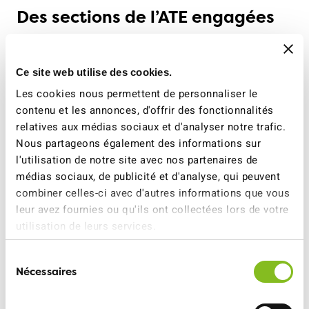
Des sections de l’ATE engagées
24 sections et 12 groupes régionaux dans tous les
cantons suisses et dans la Principauté du Liechtenstein
Ce site web utilise des cookies.
contribuent au rayonnement de la politique des
transports de l’ATE, à l’échelle cantonale et régionale.
Les cookies nous permettent de personnaliser le
contenu et les annonces, d'offrir des fonctionnalités
Les sections sont des associations juridiquement
relatives aux médias sociaux et d'analyser notre trafic.
indépendantes. Elles déterminent les axes essentiels
Nous partageons également des informations sur
de la politique des transports aux côtés de la Direction
l'utilisation de notre site avec nos partenaires de
et du Comité central, à l’occasion de l’Assemblée des
médias sociaux, de publicité et d'analyse, qui peuvent
délégué·es et de conférences de planification.
combiner celles-ci avec d'autres informations que vous
leur avez fournies ou qu'ils ont collectées lors de votre
Toutes les sections se sont retrouvées ensemble une
utilisation de leurs services.
fois à Berne et une fois online. Les thèmes abordés
étaient évidemment la votation «Non à l’extension des
Sélection
autoroutes», la campagne de notoriété, la refonte des
Nécessaires
du
sites web et la collaboration au projet Walkable. En
consentement
outre, les sections romandes se sont également