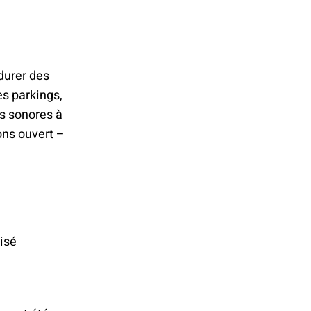
durer des
es parkings,
ns sonores à
ons ouvert –
tisé