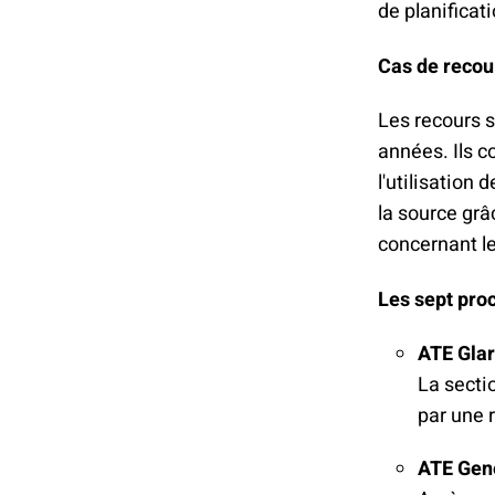
de planificati
Cas de recou
Les recours s
années. Ils c
l'utilisation
la source grâ
concernant le
Les sept proc
ATE Glari
La secti
par une r
ATE Genè