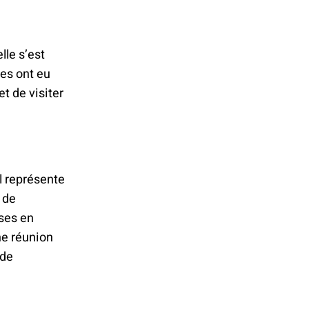
lle s’est
es ont eu
et de visiter
Il représente
s de
ises en
ne réunion
 de