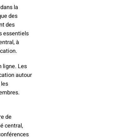
 dans la
que des
ont des
s essentiels
ntral, à
cation.
n ligne. Les
cation autour
 les
membres.
re de
é central,
conférences