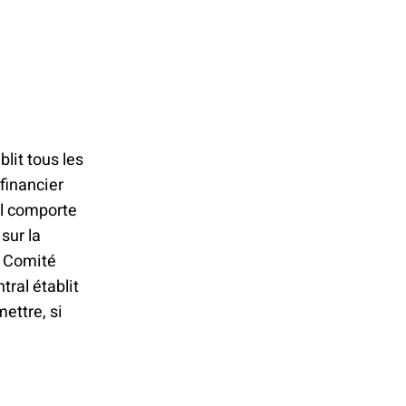
lit tous les
financier
el comporte
sur la
u Comité
ral établit
mettre, si