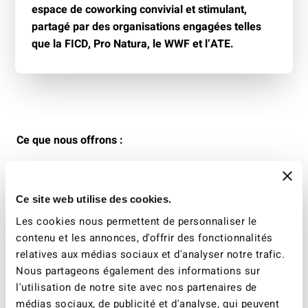
espace de coworking convivial et stimulant,
partagé par des organisations engagées telles
que la FICD, Pro Natura, le WWF et l’ATE.
Ce que nous offrons :
Bureaux en
Open Space
dans un cadre inspirant
Ce site web utilise des cookies.
Salle de conférence
équipée avec
beamer
Les cookies nous permettent de personnaliser le
Connexion internet haut débit (Wi-Fi)
contenu et les annonces, d'offrir des fonctionnalités
relatives aux médias sociaux et d'analyser notre trafic.
Imprimante
à disposition
Nous partageons également des informations sur
l'utilisation de notre site avec nos partenaires de
Espace de rangement
pour vos documents
médias sociaux, de publicité et d'analyse, qui peuvent