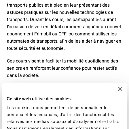
transports publics et à pied en leur présentant des
astuces pratiques sur les nouvelles technologies de
transports. Durant les cours, les participant·e·s auront
l'occasion de voir en détail comment acquérir un nouvel
abonnement Frimobil ou CFF, ou comment utiliser les
automates de transports, afin de les aider à naviguer en
toute sécurité et autonomie.
Ces cours visent à faciliter la mobilité quotidienne des
seniors en renforçant leur confiance pour rester actifs
dans la société.
Les dates des cours en 2026 :
Ce site web utilise des cookies.
Avry
: Jeudi 28 mai, 13h30-17h. Inscription jusqu'à
Les cookies nous permettent de personnaliser le
une semaine avant la date, auprès de :
contenu et les annonces, d'offrir des fonctionnalités
animation@avry.ch, +41 79 507 99 03
relatives aux médias sociaux et d'analyser notre trafic.
Nous partageons également des informations sur