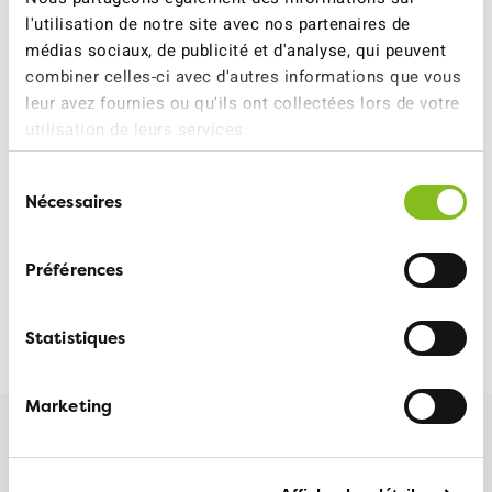
Bulle
: Mercredi 16 septembre, 13h30-17h
l'utilisation de notre site avec nos partenaires de
médias sociaux, de publicité et d'analyse, qui peuvent
Châtel
-
St
-
Denis
: Mardi 29 septembre, 13h30-17h
combiner celles-ci avec d'autres informations que vous
Fribourg
: Jeudi 1er octobre, 13h30-17h
(En
leur avez fournies ou qu'ils ont collectées lors de votre
bilingue)
utilisation de leurs services.
Sélection
Nécessaires
Plus d'informations sur les cours
du
:
https://www.ate.ch/sections/cours
consentement
Préférences
ATE FRIBOURG
10 JUIN 2026
Statistiques
Marketing
Plus d'informations