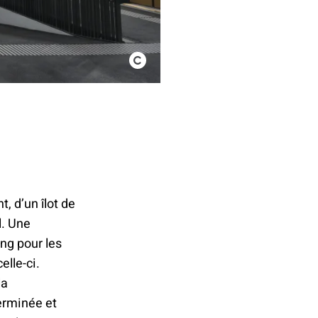
, d’un îlot de
l. Une
ng pour les
elle-ci.
la
terminée et