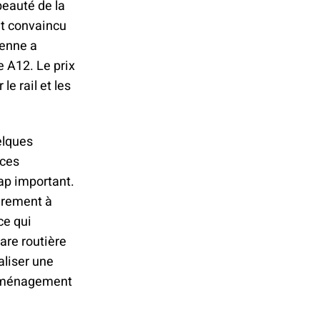
beauté de la
nt convaincu
ienne a
e A12. Le prix
e rail et les
elques
 ces
cap important.
airement à
ce qui
are routière
aliser une
d’aménagement