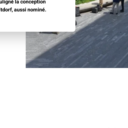
climat
Produits
ouligné la conception
d'assurances
tdorf, aussi nominé.