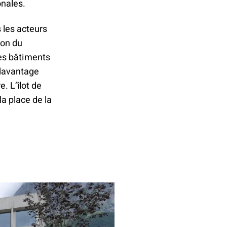
ionales.
 les acteurs
ion du
les bâtiments
 davantage
. L’îlot de
a place de la