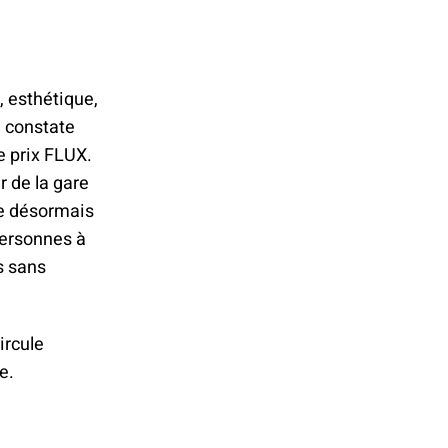
, esthétique,
, constate
e prix FLUX.
r de la gare
te désormais
 personnes à
s sans
ircule
e.