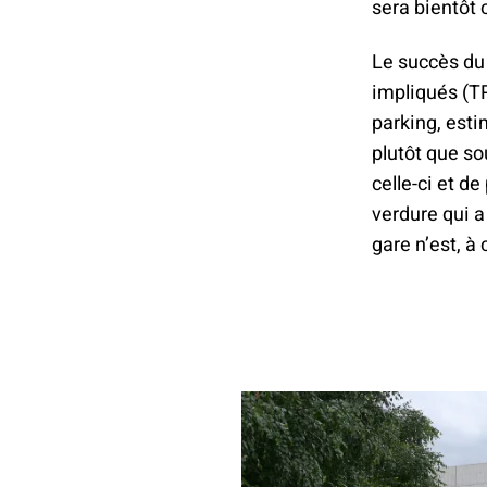
sera bientôt 
Le succès du 
impliqués (TP
parking, esti
plutôt que so
celle-ci et de
verdure qui a
gare n’est, à 