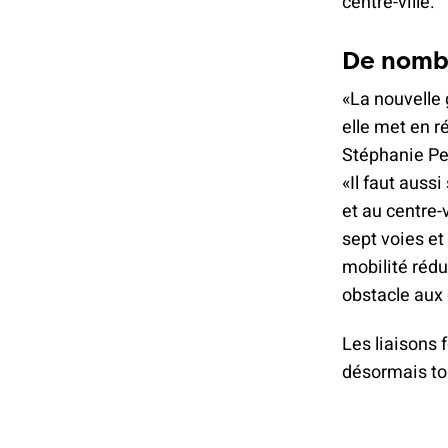
centre-ville.
De nomb
«La nouvelle 
elle met en 
Stéphanie Pen
«Il faut auss
et au centre-
sept voies et
mobilité réd
obstacle aux 
Les liaisons f
désormais to