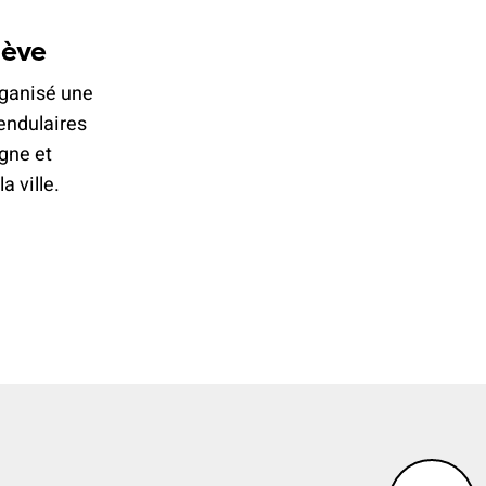
nève
rganisé une
endulaires
gne et
a ville.