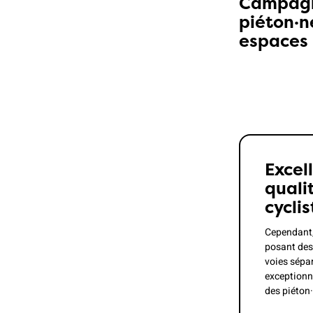
Campagne
piéton·n
espaces
Excel
quali
cycli
Cependant, 
posant des
voies sépar
exceptionne
des piéton