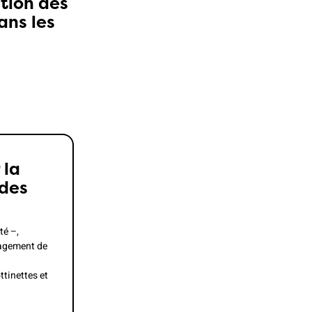
tion des
ans les
 la
 des
té –,
nagement de
ttinettes et