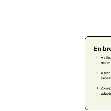
En br
À vélo,
restez
À pied
Pensez
Zone p
adapte